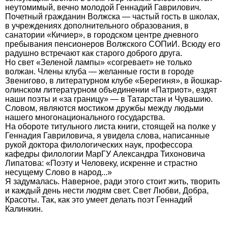
неутомимый, вечно молодой Геннадий Гаврилович.
Почетный гражданин Волжска — частый гость в школах,
в учреждениях дополнительного образования, в
санатории «Кичиер», в городском центре дневного
пребывания пенсионеров Волжского СОПиИ. Всюду его
радушно встречают как старого доброго друга.
Но свет «Зеленой лампы» «согревает» не только
волжан. Члены клуба — желанные гости в городе
Звенигово, в литературном клубе «Берегиня», в йошкар-
олинском литературном объединении «Патриот», ездят
наши поэты и «за границу» — в Татарстан и Чувашию.
Словом, являются мостиком дружбы между людьми
нашего многонационального государства.
На обороте титульного листа книги, стоящей на полке у
Геннадия Гавриловича, я увидела слова, написанные
рукой доктора филологических наук, профессора
кафедры филологии МарГУ Александра Тихоновича
Липатова: «Поэту и Человеку, искренне и страстно
несущему Слово в народ...»
Я задумалась. Наверное, ради этого стоит жить, творить
и каждый день нести людям свет. Свет Любви, Добра,
Красоты. Так, как это умеет делать поэт Геннадий
Калинкин.