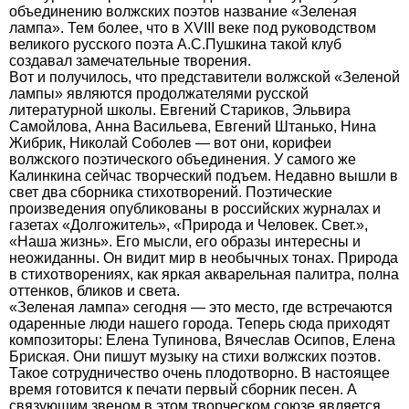
объединению волжских поэтов название «Зеленая
лампа». Тем более, что в XVIII веке под руководством
великого русского поэта А.С.Пушкина такой клуб
создавал замечательные творения.
Вот и получилось, что представители волжской «Зеленой
лампы» являются продолжателями русской
литературной школы. Евгений Стариков, Эльвира
Самойлова, Анна Васильева, Евгений Штанько, Нина
Жибрик, Николай Соболев — вот они, корифеи
волжского поэтического объединения. У самого же
Калинкина сейчас творческий подъем. Недавно вышли в
свет два сборника стихотворений. Поэтические
произведения опубликованы в российских журналах и
газетах «Долгожитель», «Природа и Человек. Свет.»,
«Наша жизнь». Его мысли, его образы интересны и
неожиданны. Он видит мир в необычных тонах. Природа
в стихотворениях, как яркая акварельная палитра, полна
оттенков, бликов и света.
«Зеленая лампа» сегодня — это место, где встречаются
одаренные люди нашего города. Теперь сюда приходят
композиторы: Елена Тупинова, Вячеслав Осипов, Елена
Бриская. Они пишут музыку на стихи волжских поэтов.
Такое сотрудничество очень плодотворно. В настоящее
время готовится к печати первый сборник песен. А
связующим звеном в этом творческом союзе является