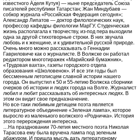
известного Аделя Кутуя) — ныне председатель Союза
писателей республики Татарстан; Жан Миндубаев —
собкор журнала «Российская Федерация сегодня»;
Александр Липатов — доктор филологических наук,
профессор кафедры филологии МарГУ. Студенческая
жизнь располагала к творчеству, из-под пера выходили
одна за другой стихотворные строки. В них звучала
любовь и к женщине, и к удивительной русской природе.
Очень много можно рассказывать о Геннадии
Гавриловиче как о журналисте. В Волжске он работал
редактором многотиражек «Марийский бумажник»,
«Трудовая вахта», газеты городского отдела
образования «Школовенок». И все эти годы был
бессменным летописцем славной истории нашего
города. Он выпустил к 50 и 55-летию Волжска сборники
очерков об истории и людях города на Волге. Журналист
любил и любит рассказывать об интересных людях. В
этом он видит свое предназначение.
Но все-таки любимым детищем поэта является
литературное объединение «Зеленая лампа», которое
выросло из маленького волжского «Родничка». История
этого перерождения интересна.
…На праздновании 70-летия местного поэта Николая
Тарасова ему была вручена лампа под зеленым
абажуром. И пришла мысль дать литературному