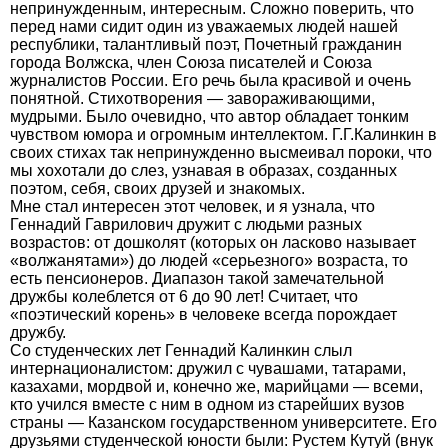
непринужденным, интересным. Сложно поверить, что
перед нами сидит один из уважаемых людей нашей
республики, талантливый поэт, Почетный гражданин
города Волжска, член Союза писателей и Союза
журналистов России. Его речь была красивой и очень
понятной. Стихотворения — завораживающими,
мудрыми. Было очевидно, что автор обладает тонким
чувством юмора и огромным интеллектом. Г.Г.Калинкин в
своих стихах так непринужденно высмеивал пороки, что
мы хохотали до слез, узнавая в образах, созданных
поэтом, себя, своих друзей и знакомых.
Мне стал интересен этот человек, и я узнала, что
Геннадий Гаврилович дружит с людьми разных
возрастов: от дошколят (которых он ласково называет
«волжанятами») до людей «серьезного» возраста, то
есть пенсионеров. Диапазон такой замечательной
дружбы колеблется от 6 до 90 лет! Считает, что
«поэтический корень» в человеке всегда порождает
дружбу.
Со студенческих лет Геннадий Калинкин слыл
интернационалистом: дружил с чувашами, татарами,
казахами, мордвой и, конечно же, марийцами — всеми,
кто учился вместе с ним в одном из старейших вузов
страны — Казанском государственном университете. Его
друзьями студенческой юности были: Рустем Кутуй (внук