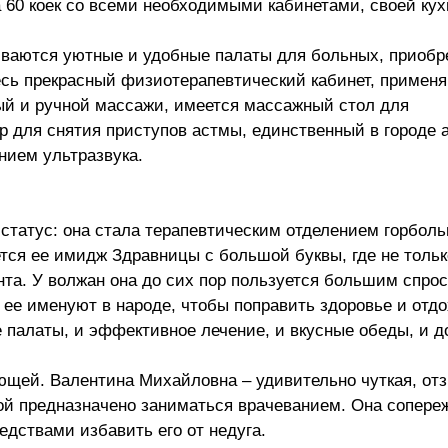
 60 коек со всеми необходимыми кабинетами, своей кух
иваются уютные и удобные палаты для больных, приобр
сь прекрасный физиотерапевтический кабинет, применя
ый и ручной массажи, имеется массажный стол для
ер для снятия приступов астмы, единственный в городе 
нием ультразвука.
 статус: она стала терапевтическим отделением горбо
ся ее имидж Здравницы с большой буквы, где не только
та. У волжан она до сих пор пользуется большим спрос
 ее именуют в народе, чтобы поправить здоровье и отд
 палаты, и эффективное лечение, и вкусные обеды, и д
ющей. Валентина Михайловна – удивительно чуткая, от
ой предназначено заниматься врачеванием. Она сопереж
едствами избавить его от недуга.