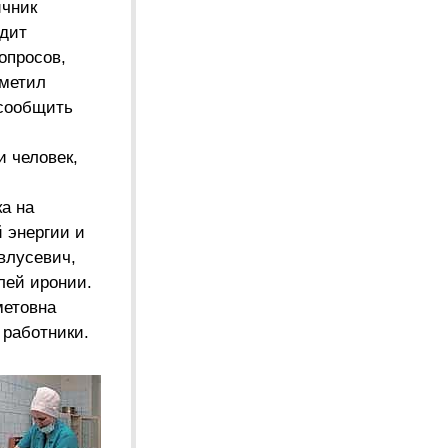
ичник
одит
опросов,
иметил
 сообщить
 человек,
ка на
 энергии и
влусевич,
лей иронии.
метовна
 работники.