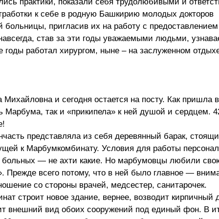
лись практики, показали себя трудолюбивыми и ответс
работки к себе в родную Башкирию молодых докторов
 больницы, пригласив их на работу с предоставлением
 навсегда, став за эти годы уважаемыми людьми, узнав
 годы работал хирургом, ныне – на заслуженном отдыхе
 Михайловна и сегодня остается на посту. Как пришла в
 Марбума, так и «прикипела» к ней душой и сердцем. 42
е!
нчасть представляла из себя деревянный барак, стоящ
дущей к Марбумкомбинату. Условия для работы персонал
 больных — не ахти какие. Но марбумовцы любили сво
. Прежде всего потому, что в ней было главное — вним
ношение со стороны врачей, медсестер, санитарочек.
инат строит новое здание, вернее, возводит кирпичный
т внешний вид обоих сооружений под единый фон. В и