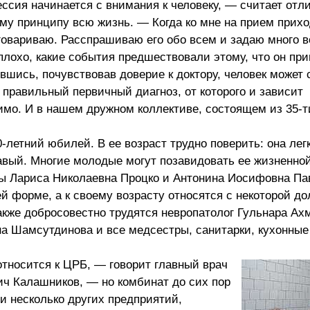
ссия начинается с внимания к человеку, — считает отл
му принципу всю жизнь. — Когда ко мне на прием прих
зговариваю. Расспрашиваю его обо всем и задаю много в
 плохо, какие события предшествовали этому, что он пр
ившись, почувствовав доверие к доктору, человек может
 правильный первичный диагноз, от которого и зависит
мо. И в нашем дружном коллективе, состоящем из 35-ти
-летний юбилей. В ее возраст трудно поверить: она лег
авый. Многие молодые могут позавидовать ее жизненной
вты Лариса Николаевна Процко и Антонина Иосифовна Па
ей форме, а к своему возрасту относятся с некоторой до
акже добросовестно трудятся невропатолог Гульнара Ах
а Шамсутдинова и все медсестры, санитарки, кухонные
относится к ЦРБ, — говорит главный врач
ч Калашников, — но комбинат до сих пор
и несколько других предприятий,