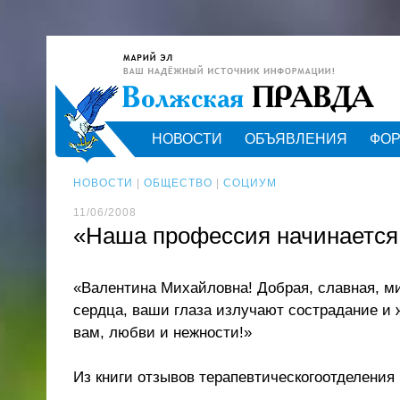
НОВОСТИ
ОБЪЯВЛЕНИЯ
ФО
НОВОСТИ
|
ОБЩЕСТВО
|
СОЦИУМ
11/06/2008
«Наша профессия начинается
«Валентина Михайловна! Добрая, славная, ми
сердца, ваши глаза излучают сострадание и 
вам, любви и нежности!»
Из книги отзывов терапевтическогоотделения