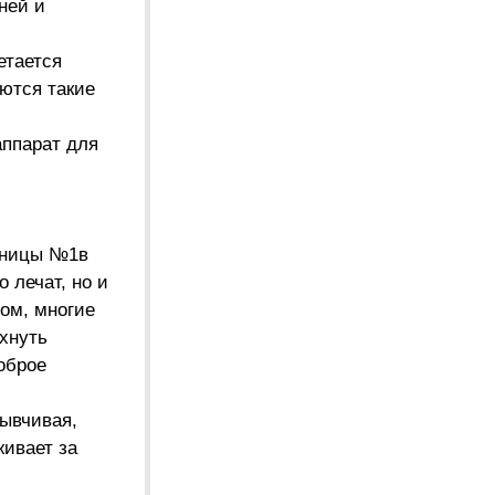
ней и
етается
ются такие
аппарат для
льницы №1в
 лечат, но и
ом, многие
охнуть
оброе
зывчивая,
ивает за