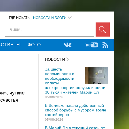
ГДЕ ИСКАТЬ:
НОВОСТИ И БЛОГИ
Я ИЩУ...
-ОТВЕТЫ
ФОТО
НОВОСТИ
За шесть
напоминания о
необходимости
оплаты
электроэнергии получили почти
30 тысяч жителей Марий Эл
и», чуткие
05/08/2026
 счастья
В Волжске нашли действенный
способ борьбы с мусором возле
контейнеров
05/08/2026
В Марий Эл в текущий сезон от