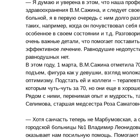
— Я думаю и уверена в этом, что наша профе
здравоохранения В.М.Сажина, и следует свое
больной, я в первую очередь с ним долго ра
таких, например, когда он почувствовал себя
особенное в своем состоянии и т.д. Разговор
очень важные детали, что помогает поставить
эффективное лечение. Равнодушие недопусти
равнодушных нет.
В этом году, 1 марта, В.М.Сажина отметила 70
подъем, фигура как у девушки, взгляд молож
оптимизму. Подстать ей и коллеги – терапе
которым чуть-чуть за 70, но они еще в хорош
Рядом с ними, перенимая опыт и мудрость, т
Селимова, старшая медсестра Роза Саматовн
— Хотя санчасть теперь не Марбумовская, а 
городской больницы №1 Владимир Леонидови
оказывает нам посильную помощь. Помогают 