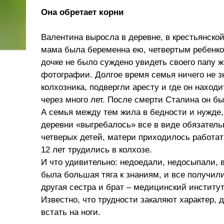
Она обретает корни
Валентина выросла в деревне, в крестьянской
мама была беременна ею, четвертым ребенком
дочке не было суждено увидеть своего папу ж
фотографии. Долгое время семья ничего не зна
колхозника, подвергли аресту и где он наход
через много лет. После смерти Сталина он б
А семья между тем жила в бедности и нужде,
деревни «выгребалось» все в виде обязатель
четверых детей, матери приходилось работать
12 лет трудились в колхозе.
И что удивительно: недоедали, недосыпали, 
была большая тяга к знаниям, и все получил
другая сестра и брат – медицинский институ
Известно, что трудности закаляют характер, 
встать на ноги.