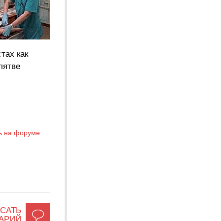
тах как
лятве
ь на форуме
САТЬ
АРИЙ