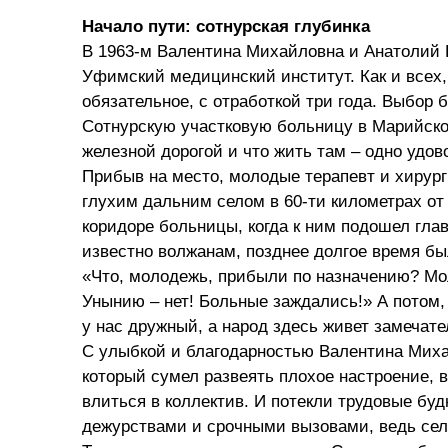
Начало пути: сотнурская глубинка
В 1963-м Валентина Михайловна и Анатолий 
Уфимский медицинский институт. Как и всех
обязательное, с отработкой три года. Выбор
Сотнурскую участковую больницу в Марийской
железной дорогой и что жить там – одно удов
Прибыв на место, молодые терапевт и хирург
глухим дальним селом в 60-ти километрах от 
коридоре больницы, когда к ним подошел гла
известно волжанам, позднее долгое время бы
«Что, молодежь, прибыли по назначению? Мол
Унынию – нет! Больные заждались!» А потом, 
у нас дружный, а народ здесь живет замечат
С улыбкой и благодарностью Валентина Михай
который сумел развеять плохое настроение, 
влиться в коллектив. И потекли трудовые бу
дежурствами и срочными вызовами, ведь сель