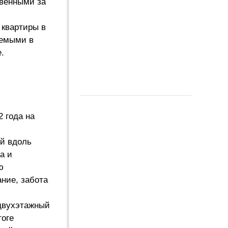
твенными за
 квартиры в
аемыми в
.
 года на
ий вдоль
а и
ю
ание, забота
 двухэтажный
тоге