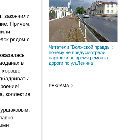
, закончили
ние. Причем,
жили
лок рядом с
Читатели "Волжской правды":
почему не предусмотрели
 оказалась
парковки во время ремонта
моданах в
дороги по ул.Ленина
я хорошо
дбадривать:
РЕКЛАМА
троение!
а, коллектив
 Куршаковым,
лавно
ными