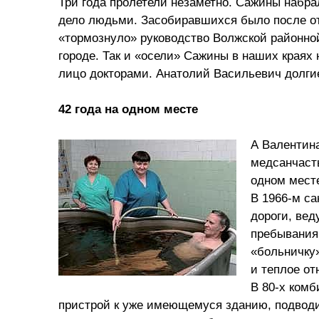
Три года пролетели незаметно. Сажины набра
дело людьми. Засобиравшихся было после от
«тормознуло» руководство Волжской районной
городе. Так и «осели» Сажины в наших краях
лицо докторами. Анатолий Васильевич долгие
42 года на одном месте
А Валентина
медсанчасть
одном мест
В 1966-м са
дороги, ве
пребывания
«больничку»
и теплое от
В 80-х комб
пристрой к уже имеющемуся зданию, подводи