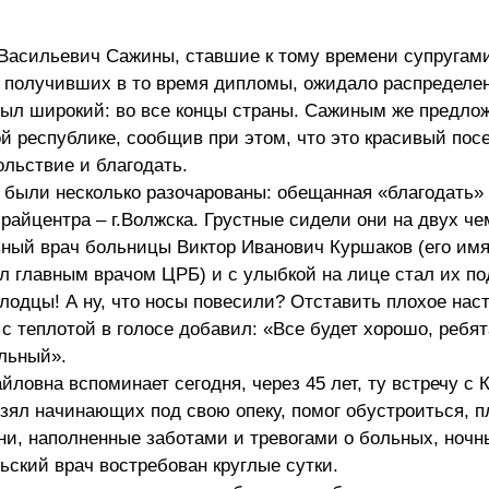
Васильевич Сажины, ставшие к тому времени супругами
, получивших в то время дипломы, ожидало распределе
 был широкий: во все концы страны. Сажиным же предло
 республике, сообщив при этом, что это красивый посе
ольствие и благодать.
 были несколько разочарованы: обещанная «благодать»
райцентра – г.Волжска. Грустные сидели они на двух че
вный врач больницы Виктор Иванович Куршаков (его им
л главным врачом ЦРБ) и с улыбкой на лице стал их по
одцы! А ну, что носы повесили? Отставить плохое нас
с теплотой в голосе добавил: «Все будет хорошо, ребят
ельный».
ловна вспоминает сегодня, через 45 лет, ту встречу с
взял начинающих под свою опеку, помог обустроиться, п
дни, наполненные заботами и тревогами о больных, ноч
ский врач востребован круглые сутки.