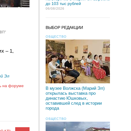
до 103 тыс рублей
06/08/2026
ВЫБОР РЕДАКЦИИ
"ВП"
ОБЩЕСТВО
х – 1,
й Эл
ь на форуме
В музее Волжска (Марий Эл)
открылась выставка про
династию Юшковых,
оставившей след в истории
города
ОБЩЕСТВО