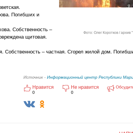
оветская.
рова. Погибших и
хова. Собственность –
Фото: Олег Коротков / архив 
овреждена щитовая.
я. Собственность – частная. Сгорел жилой дом. Погибши
Источник -
Информационный центр Республики Мари
Нравится
Не нравится
Обсудит
0
0