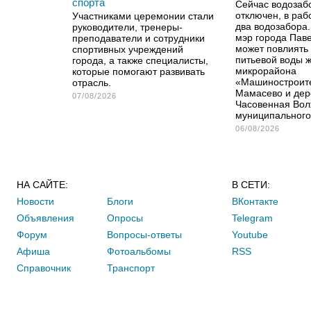
спорта
Сейчас водоза
отключен, в раб
Участниками церемонии стали
два водозабора.
руководители, тренеры-
мэр города Паве
преподаватели и сотрудники
может повлиять 
спортивных учреждений
питьевой воды 
города, а также специалисты,
микрорайона
которые помогают развивать
«Машиностроите
отрасль.
Мамасево и дер
07/08/2026
Часовенная Вол
муниципального 
06/08/2026
НА САЙТЕ:
В СЕТИ:
Новости
Блоги
ВКонтакте
Объявления
Опросы
Telegram
Форум
Вопросы-ответы
Youtube
Афиша
Фотоальбомы
RSS
Справочник
Транспорт