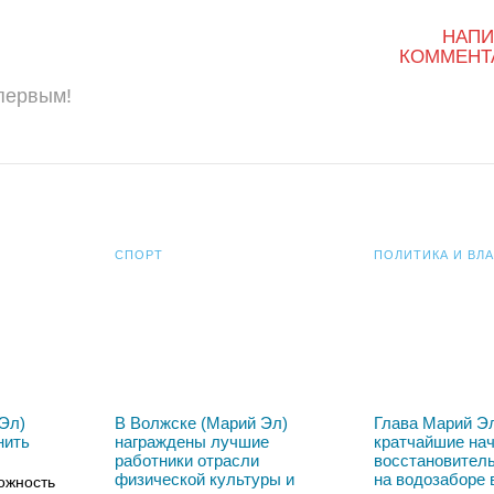
НАПИ
КОММЕНТ
 первым!
СПОРТ
ПОЛИТИКА И ВЛ
Эл)
В Волжске (Марий Эл)
Глава Марий Эл
нить
награждены лучшие
кратчайшие на
работники отрасли
восстановител
физической культуры и
на водозаборе 
ожность