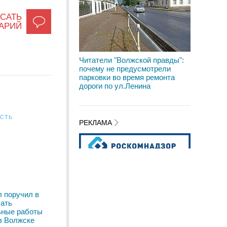
САТЬ
АРИЙ
Читатели "Волжской правды":
почему не предусмотрели
парковки во время ремонта
дороги по ул.Ленина
АСТЬ
РЕКЛАМА
 поручил в
чать
ьные работы
в Волжске