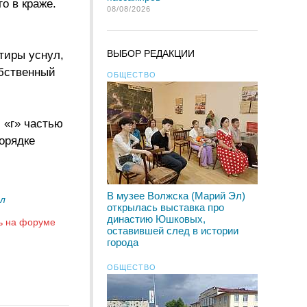
о в краже.
08/08/2026
ВЫБОР РЕДАКЦИИ
тиры уснул,
обственный
ОБЩЕСТВО
 «г» частью
порядке
В музее Волжска (Марий Эл)
Эл
открылась выставка про
династию Юшковых,
ь на форуме
оставившей след в истории
города
ОБЩЕСТВО