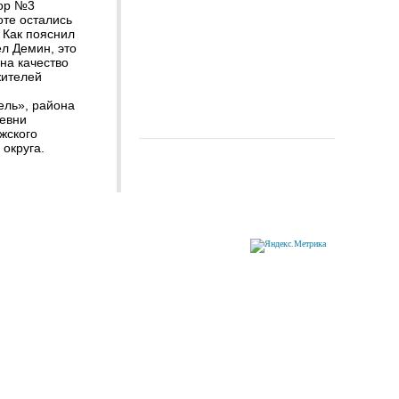
бор №3
оте остались
 Как пояснил
л Демин, это
на качество
жителей
ль», района
евни
жского
округа.