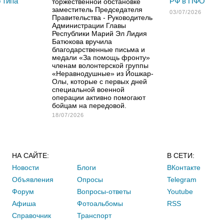
 типа
РФ в ПФО
торжественной обстановке
заместитель Председателя
03/07/2026
Правительства - Руководитель
Администрации Главы
Республики Марий Эл Лидия
Батюкова вручила
благодарственные письма и
медали «За помощь фронту»
членам волонтерской группы
«Неравнодушные» из Йошкар-
Олы, которые с первых дней
специальной военной
операции активно помогают
бойцам на передовой.
18/07/2026
НА САЙТЕ:
В СЕТИ:
Новости
Блоги
ВКонтакте
Объявления
Опросы
Telegram
Форум
Вопросы-ответы
Youtube
Афиша
Фотоальбомы
RSS
Справочник
Транспорт