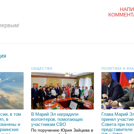
НАПИ
КОММЕНТ
 первым!
ция
ОБЩЕСТВО
ПОЛИТИКА И ВЛ
сии, в том
В Марий Эл наградили
Глава Марий Эл
л, в
волонтеров, помогающих
принял участие
хвачены и
участникам СВО
Совета при по
краинских
представителе
По поручению Юрия Зайцева в