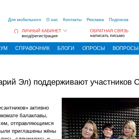
Для мобильного
О нас
Контакты
Реклама
Подписка
ЛИЧНЫЙ КАБИНЕТ
ОБРАТНАЯ СВЯЗЬ
написать письмо
вход/регистрация
РУМ
СПРАВОЧНИК
БЛОГИ
ОПРОСЫ
ВОПРОСЫ
арий Эл) поддерживают участников 
есантников» активно
нкомате балаклавы,
всем, отправляющимся
 были приглашены жёны
ились, сдружились и