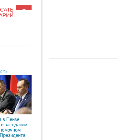
САТЬ
АРИЙ
АСТЬ
 в Пензе
 в заседании
лномочном
 Президента