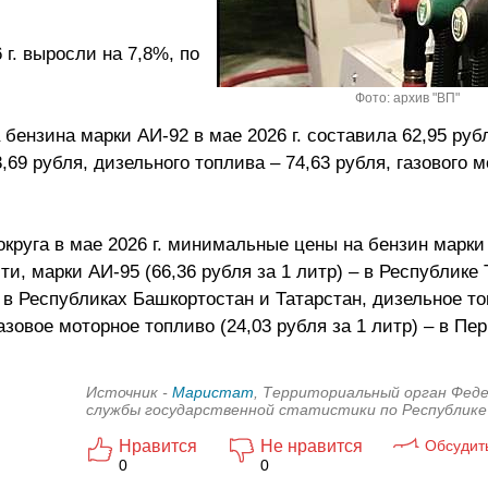
г. выросли на 7,8%, по
Фото: архив "ВП"
бензина марки АИ-92 в мае 2026 г. составила 62,95 руб
,69 рубля, дизельного топлива – 74,63 рубля, газового 
круга в мае 2026 г. минимальные цены на бензин марки 
и, марки АИ-95 (66,36 рубля за 1 литр) – в Республике 
– в Республиках Башкортостан и Татарстан, дизельное то
азовое моторное топливо (24,03 рубля за 1 литр) – в Пе
Источник -
Маристат
, Территориальный орган Фед
службы государственной статистики по Республике
Нравится
Не нравится
Обсудит
0
0