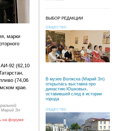
ВЫБОР РЕДАКЦИИ
ОБЩЕСТВО
ля, марки
моторного
АИ-92 (62,10
Татарстан,
В музее Волжска (Марий Эл)
пливо (74,06
открылась выставка про
рмском крае.
династию Юшковых,
оставившей след в истории
города
еральной
 Марий Эл
ОБЩЕСТВО
ь на форуме