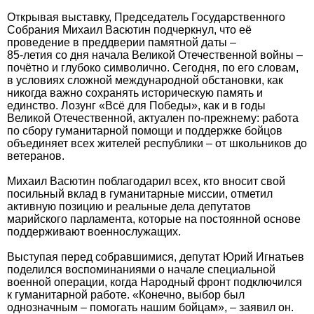
Открывая выставку, Председатель Государственного
Собрания Михаил Васютин подчеркнул, что её
проведение в преддверии памятной даты –
85-летия со дня начала Великой Отечественной войны –
почётно и глубоко символично. Сегодня, по его словам,
в условиях сложной международной обстановки, как
никогда важно сохранять историческую память и
единство. Лозунг «Всё для Победы», как и в годы
Великой Отечественной, актуален по-прежнему: работа
по сбору гуманитарной помощи и поддержке бойцов
объединяет всех жителей республики – от школьников до
ветеранов.
Михаил Васютин поблагодарил всех, кто вносит свой
посильный вклад в гуманитарные миссии, отметил
активную позицию и реальные дела депутатов
марийского парламента, которые на постоянной основе
поддерживают военнослужащих.
Выступая перед собравшимися, депутат Юрий Игнатьев
поделился воспоминаниями о начале специальной
военной операции, когда Народный фронт подключился
к гуманитарной работе. «Конечно, выбор был
однозначным – помогать нашим бойцам», – заявил он.