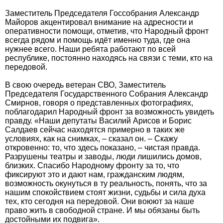
Заместитель Председателя Госсобрания Александр
Майоров акцентировал внимание на адресности и
оперативности помощи, отметив, что Народный фронт
всегда рядом и помощь идёт именно туда, где она
нужнее всего. Наши ребята работают по всей
республике, постоянно находясь на связи с теми, кто на
передовой.
В свою очередь ветеран СВО, Заместитель
Председателя Государственного Собрания Александр
Смирнов, говоря о представленных фотографиях,
поблагодарил Народный фронт за возможность увидеть
правду. «Наши депутаты Василий Арисов и Борис
Салдаев сейчас находятся примерно в таких же
условиях, как на снимках, – сказал он. – Скажу
откровенно: то, что здесь показано, – чистая правда.
Разрушены театры и заводы, люди лишились домов,
близких. Спасибо Народному фронту за то, что
фиксируют это и дают нам, гражданским людям,
возможность окунуться в ту реальность, понять, что за
нашим спокойствием стоят жизни, судьбы и сила духа
тех, кто сегодня на передовой. Они воюют за наше
право жить в свободной стране. И мы обязаны быть
достойными их подвига».