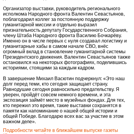
Организатор выставки, руководитель регионального
исполкома Народного фронта Валентин Севастьянов,
поблагодарил коллег за постоянную поддержку
гуманитарной миссии и отдельно выразил
признательность депутату Государственного Собрания,
члену Штаба Народного фронта Василию Бочкарёву.
Именно он в числе первых с нуля создавал логистику и
гуманитарные хабы в самом начале СВО, внёс
огромный вклад в становление гуманитарной системы
Президентского движения. Валентин Севастьянов также
остановился на некоторых фотографиях, поделившись
историями, стоящими за каждым кадром.
В завершение Михаил Васютин подчеркнул: «Это наш
долг перед теми, кто сегодня защищает страну.
Равнодушие сегодня равносильно предательству. Я
уверен, пройдёт совсем немного времени, и эта
экспозиция займёт место в музейных фондах. Для тех,
кто пережил это время, такие выставки сохранятся в
памяти как напоминание о нашей общей истории и
общей Победе. Благодарю всех вас за участие в этом
важном деле».
Подробности читайте в ближайшем выпуске газеты