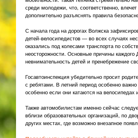
мобильности. Такая техника стремительно на
среди молодежи, что, соответственно, влече
дополнительно разъяснять правила безопасно
С начала года на дорогах Волжска зафиксиров
детей-велосипедистов — во всех случаях не
оказались под колесами транспорта по собст
неосторожности. Основные причины каждого
невнимательность детей и пренебрежение св
Госавтоинспекция убедительно просит родит
с ребятами. В летний период особенно важно
особенно если они катаются на велосипедах 
Также автомобилистам именно сейчас следу
вблизи образовательных организаций, по двор
других местах, где возможно внезапное появл