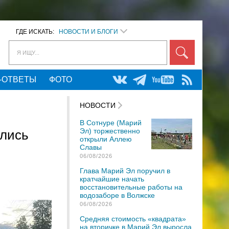
ГДЕ ИСКАТЬ:
НОВОСТИ И БЛОГИ
Я ИЩУ...
-ОТВЕТЫ
ФОТО
НОВОСТИ
В Сотнуре (Марий
Эл) торжественно
ались
открыли Аллею
Славы
06/08/2026
Глава Марий Эл поручил в
кратчайшие начать
восстановительные работы на
водозаборе в Волжске
06/08/2026
Средняя стоимость «квадрата»
на вторичке в Марий Эл выросла