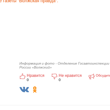
 газеты "Волжская правда".
Информация и фото - Отделение Госавтоинспекци
России «Волжский»
Нравится
Не нравится
Обсудит
0
0