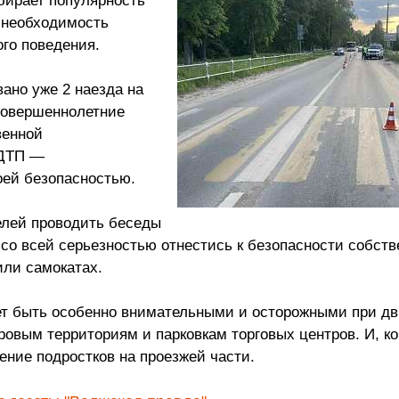
бирает популярность
т необходимость
го поведения.
ано уже 2 наезда на
совершеннолетние
венной
 ДТП —
оей безопасностью.
елей проводить беседы
 со всей серьезностью отнестись к безопасности собств
или самокатах.
ет быть особенно внимательными и осторожными при д
овым территориям и парковкам торговых центров. И, ко
ение подростков на проезжей части.