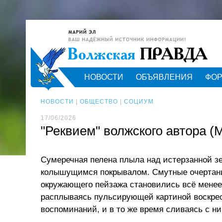
НОВОСТИ
ОБЪЯВЛЕНИЯ
ФО
НОВОСТИ
|
ОБЩЕСТВО
|
СОЦИУМ
17/06/2026
"Реквием" волжского автора 
Сумеречная пелена плыла над истерзанной 
колышущимся покрывалом. Смутные очертан
окружающего пейзажа становились всё мене
расплываясь пульсирующей картиной воскре
воспоминаний, и в то же время сливаясь с н