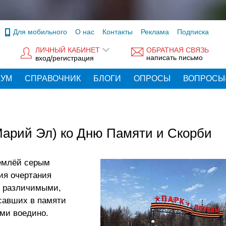
Для мобильного
О нас
Контакты
Реклама
Подписка
ЛИЧНЫЙ КАБИНЕТ
ОБРАТНАЯ СВЯЗЬ
написать письмо
вход/регистрация
РУМ
СПРАВОЧНИК
БЛОГИ
ОПРОСЫ
ВОПРОСЫ
(Марий Эл) ко Дню Памяти и Скорби
землёй серым
ия очертания
е различимыми,
савших в памяти
ими воедино.