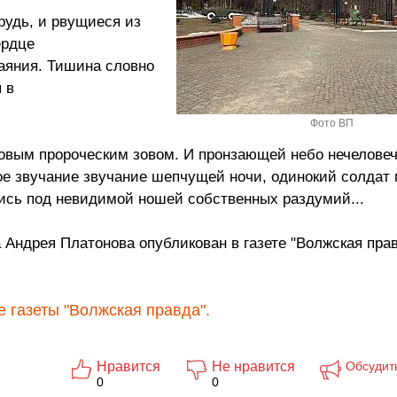
удь, и рвущиеся из
ердце
аяния. Тишина словно
 в
Фото ВП
новым пророческим зовом. И пронзающей небо нечелове
ое звучание звучание шепчущей ночи, одинокий солдат
шись под невидимой ношей собственных раздумий...
 Андрея Платонова опубликован в газете "Волжская прав
 газеты "Волжская правда".
Нравится
Не нравится
Обсудит
0
0