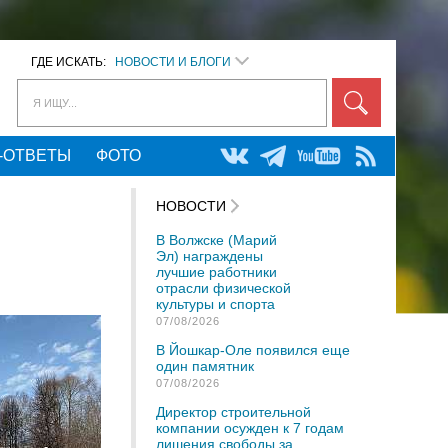
ГДЕ ИСКАТЬ:
НОВОСТИ И БЛОГИ
Я ИЩУ...
-ОТВЕТЫ
ФОТО
НОВОСТИ
В Волжске (Марий
Эл) награждены
лучшие работники
отрасли физической
культуры и спорта
07/08/2026
В Йошкар-Оле появился еще
один памятник
07/08/2026
Директор строительной
компании осужден к 7 годам
лишения свободы за