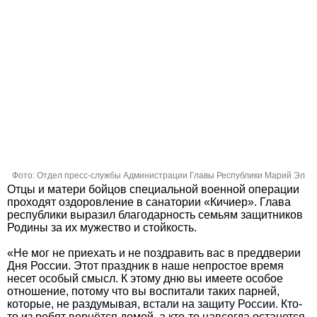
Фото: Отдел пресс-службы Администрации Главы Республики Марий Эл
Отцы и матери бойцов специальной военной операции
проходят оздоровление в санатории «Кичиер». Глава
республики выразил благодарность семьям защитников
Родины за их мужество и стойкость.
«Не мог не приехать и не поздравить вас в преддверии
Дня России. Этот праздник в наше непростое время
несет особый смысл. К этому дню вы имеете особое
отношение, потому что вы воспитали таких парней,
которые, не раздумывая, встали на защиту России. Кто-
то из ребят вернётся домой, а кто-то навсегда останется