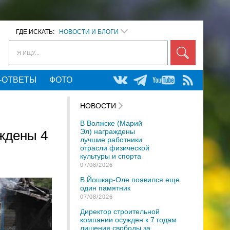
ГДЕ ИСКАТЬ:
НОВОСТИ И БЛОГИ
Я ИЩУ...
-ОТВЕТЫ
ФОТО
НОВОСТИ
В Волжске (Марий
Эл) награждены
еждены 4
лучшие работники
отрасли физической
культуры и спорта
07/08/2026
В Йошкар-Оле появился еще
один памятник
07/08/2026
Директор строительной
компании осужден к 7 годам
лишения свободы за