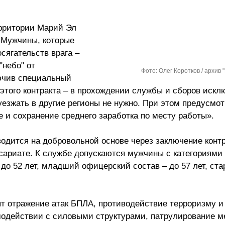
ерритории Марий Эл
 Мужчины, которые
сягательств врага –
"небо" от
Фото: Олег Коротков / архив 
лючив специальный
этого контракта – в прохождении службы и сборов искл
уезжать в другие регионы не нужно. При этом предусмо
и сохранение среднего заработка по месту работы».
одится на добровольной основе через заключение контр
ариате. К службе допускаются мужчины с категориями 
 до 52 лет, младший офицерский состав – до 57 лет, ст
ят отражение атак БПЛА, противодействие терроризму и
модействии с силовыми структурами, патрулирование ме