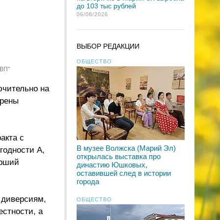
до 103 тыс рублей
06/08/2026
ВЫБОР РЕДАКЦИИ
ОБЩЕСТВО
"ВП"
ючительно на
трены
акта с
В музее Волжска (Марий Эл)
годности А,
открылась выставка про
арший
династию Юшковых,
оставившей след в истории
города
 диверсиям,
ОБЩЕСТВО
стности, а