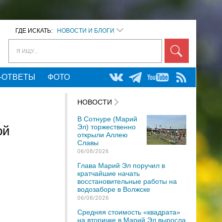
ГДЕ ИСКАТЬ:
НОВОСТИ И БЛОГИ
Я ИЩУ...
-ОТВЕТЫ
ФОТО
НОВОСТИ
В Сотнуре (Марий
Эл) торжественно
ой
открыли Аллею
Славы
06/08/2026
Глава Марий Эл поручил в
кратчайшие начать
восстановительные работы на
водозаборе в Волжске
06/08/2026
Средняя стоимость «квадрата»
на вторичке в Марий Эл выросла