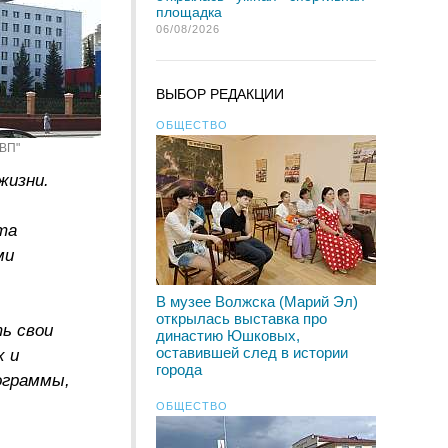
площадка
06/08/2026
ВЫБОР РЕДАКЦИИ
ОБЩЕСТВО
"ВП"
жизни.
та
ми
В музее Волжска (Марий Эл)
открылась выставка про
ь свои
династию Юшковых,
оставившей след в истории
х и
города
ограммы,
ОБЩЕСТВО