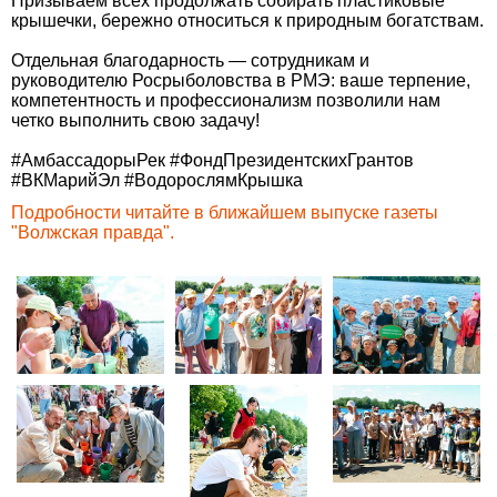
Призываем всех продолжать собирать пластиковые
крышечки, бережно относиться к природным богатствам.
Отдельная благодарность — сотрудникам и
руководителю Росрыболовства в РМЭ: ваше терпение,
компетентность и профессионализм позволили нам
четко выполнить свою задачу!
#АмбассадорыРек #ФондПрезидентскихГрантов
#ВКМарийЭл #ВодорослямКрышка
Подробности читайте в ближайшем выпуске газеты
"Волжская правда".