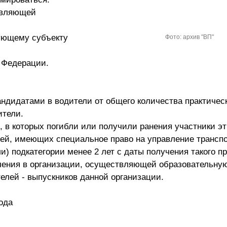
твляющей
вующему субъекту
Фото: архив "ВП"
й Федерации.
кандидатами в водители от общего количества практичес
ители.
 в которых погибли или получили ранения участники э
лей, имеющих специальное право на управление трансп
) подкатегории менее 2 лет с даты получения такого п
чения в организации, осуществляющей образовательну
елей - выпускников данной организации.
ода