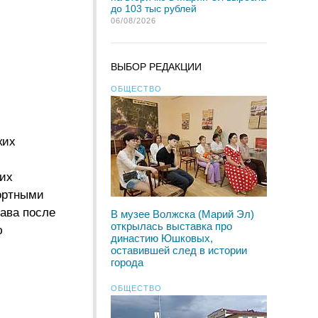
до 103 тыс рублей
06/08/2026
ВЫБОР РЕДАКЦИИ
ОБЩЕСТВО
ких
тих
ортными
рава после
В музее Волжска (Марий Эл)
открылась выставка про
ю
династию Юшковых,
оставившей след в истории
города
ОБЩЕСТВО