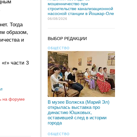
одным
мошенничество при
строительстве канализационной
.
насосной станции в Йошкар-Оле
06/08/2026
ет. Тогда
им образом,
ВЫБОР РЕДАКЦИИ
ничества и
ОБЩЕСТВО
«г» части 3
Эл
ь на форуме
В музее Волжска (Марий Эл)
открылась выставка про
династию Юшковых,
оставившей след в истории
города
ОБЩЕСТВО