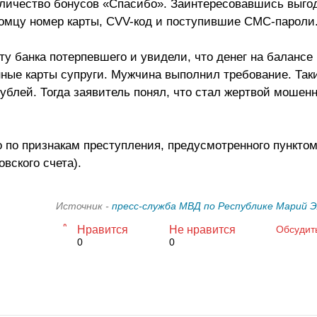
оличество бонусов «Спасибо». Заинтересовавшись выг
омцу номер карты, CVV-код и поступившие СМС-пароли
 банка потерпевшего и увидели, что денег на балансе н
ные карты супруги. Мужчина выполнил требование. Так
ублей. Тогда заявитель понял, что стал жертвой мошен
 по признакам преступления, предусмотренного пунктом 
вского счета).
Источник -
пресс-служба МВД по Республике Марий 
Нравится
Не нравится
Обсудит
0
0