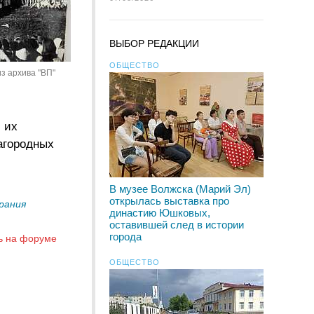
ВЫБОР РЕДАКЦИИ
ОБЩЕСТВО
из архива "ВП"
 их
агородных
В музее Волжска (Марий Эл)
открылась выставка про
рания
династию Юшковых,
оставившей след в истории
города
ь на форуме
ОБЩЕСТВО