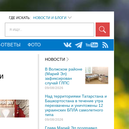
ГДЕ ИСКАТЬ:
НОВОСТИ И БЛОГИ
Я ИЩУ...
-ОТВЕТЫ
ФОТО
НОВОСТИ
В Волжском районе
(Марий Эл)
и
зафиксирован
случай ГЛПС
09/08/2026
Над территориями Татарстана и
Башкортостана в течение утра
перехвачены и уничтожены 12
украинских БПЛА самолетного
типа
09/08/2026
Глава Марий Эл поздравил