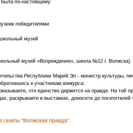
а была по-настоящему
музеев победителями
(школьный музей
кольный музей «Возрождение», школа №12 г. Волжска).
тельства Республики Марий Эл - министр культуры, печ
братившись к участникам конкурса:
казываете, что единство держится на правде. На той п
ах, раскрываете в выставках, доносите до посетителей 
 газеты "Волжская правда".