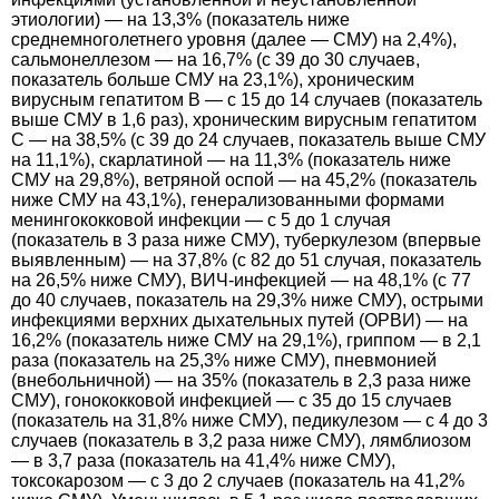
этиологии) — на 13,3% (показатель ниже
среднемноголетнего уровня (далее — СМУ) на 2,4%),
сальмонеллезом — на 16,7% (с 39 до 30 случаев,
показатель больше СМУ на 23,1%), хроническим
вирусным гепатитом B — с 15 до 14 случаев (показатель
выше СМУ в 1,6 раз), хроническим вирусным гепатитом
C — на 38,5% (с 39 до 24 случаев, показатель выше СМУ
на 11,1%), скарлатиной — на 11,3% (показатель ниже
СМУ на 29,8%), ветряной оспой — на 45,2% (показатель
ниже СМУ на 43,1%), генерализованными формами
менингококковой инфекции — с 5 до 1 случая
(показатель в 3 раза ниже СМУ), туберкулезом (впервые
выявленным) — на 37,8% (с 82 до 51 случая, показатель
на 26,5% ниже СМУ), ВИЧ-инфекцией — на 48,1% (с 77
до 40 случаев, показатель на 29,3% ниже СМУ), острыми
инфекциями верхних дыхательных путей (ОРВИ) — на
16,2% (показатель ниже СМУ на 29,1%), гриппом — в 2,1
раза (показатель на 25,3% ниже СМУ), пневмонией
(внебольничной) — на 35% (показатель в 2,3 раза ниже
СМУ), гонококковой инфекцией — с 35 до 15 случаев
(показатель на 31,8% ниже СМУ), педикулезом — с 4 до 3
случаев (показатель в 3,2 раза ниже СМУ), лямблиозом
— в 3,7 раза (показатель на 41,4% ниже СМУ),
токсокарозом — с 3 до 2 случаев (показатель на 41,2%