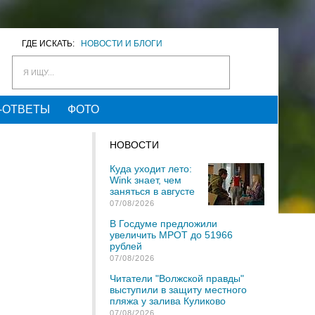
ГДЕ ИСКАТЬ:
НОВОСТИ И БЛОГИ
Я ИЩУ...
-ОТВЕТЫ
ФОТО
НОВОСТИ
Куда уходит лето:
Wink знает, чем
заняться в августе
07/08/2026
В Госдуме предложили
увеличить МРОТ до 51966
рублей
07/08/2026
Читатели "Волжской правды"
выступили в защиту местного
пляжа у залива Куликово
07/08/2026