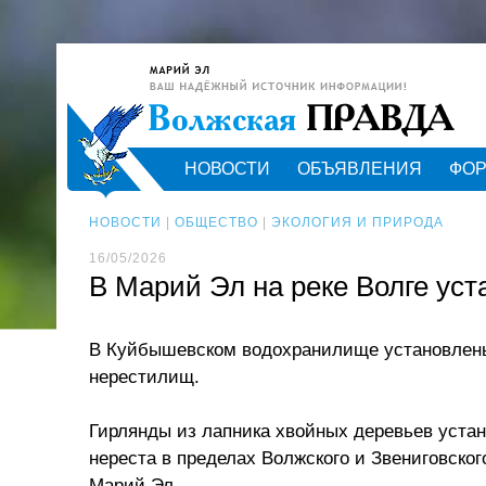
НОВОСТИ
ОБЪЯВЛЕНИЯ
ФО
НОВОСТИ
|
ОБЩЕСТВО
|
ЭКОЛОГИЯ И ПРИРОДА
16/05/2026
В Марий Эл на реке Волге ус
В Куйбышевском водохранилище установлены
нерестилищ.
Гирлянды из лапника хвойных деревьев уста
нереста в пределах Волжского и Звениговско
Марий Эл.