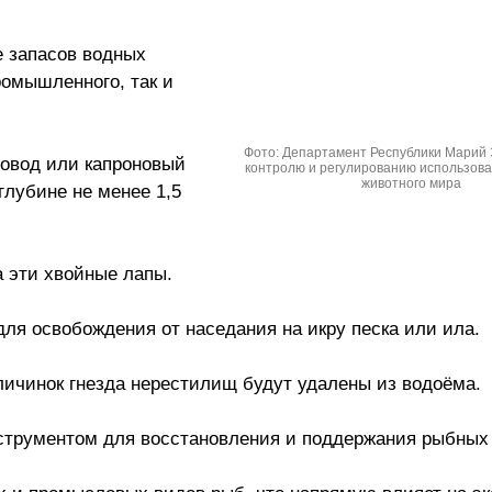
 запасов водных
ромышленного, так и
Фото: Департамент Республики Марий 
овод или капроновый
контролю и регулированию использова
животного мира
глубине не менее 1,5
а эти хвойные лапы.
 для освобождения от наседания на икру песка или ила.
 личинок гнезда нерестилищ будут удалены из водоёма.
трументом для восстановления и поддержания рыбных 