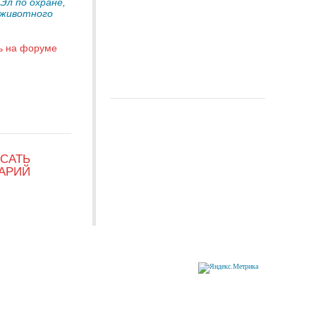
л по охране,
 животного
ь на форуме
САТЬ
АРИЙ