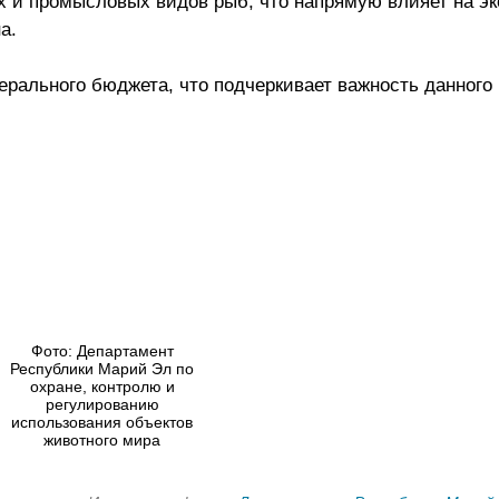
 и промысловых видов рыб, что напрямую влияет на эк
а.
рального бюджета, что подчеркивает важность данного 
Фото: Департамент
Республики Марий Эл по
охране, контролю и
регулированию
использования объектов
животного мира