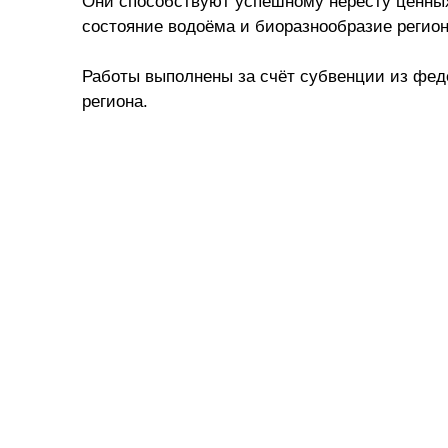
Они способствуют успешному нересту ценных
состояние водоёма и биоразнообразие регион
Работы выполнены за счёт субвенции из феде
региона.