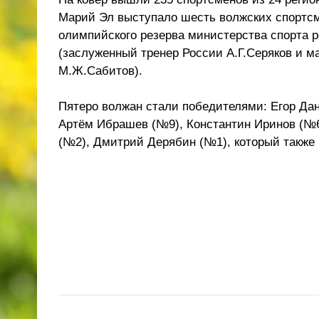
Марий Эл выступало шесть волжских спортс
олимпийского резерва министерства спорта 
(заслуженный тренер России А.Г.Серяков и м
М.Ж.Сабитов).
Пятеро волжан стали победителями: Егор Да
Артём Ибрашев (№9), Константин Иринов (№6
(№2), Дмитрий Дерябин (№1), который также