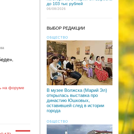
до 103 тыс рублей
06/08/2026
ВЫБОР РЕДАКЦИИ
ОБЩЕСТВО
ова
беде».
ь на форуме
В музее Волжска (Марий Эл)
открылась выставка про
династию Юшковых,
оставившей след в истории
города
ОБЩЕСТВО