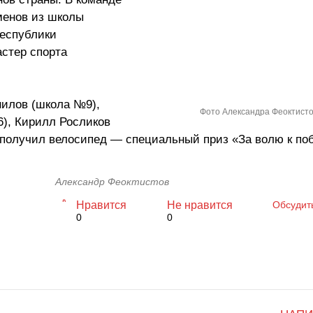
менов из школы
республики
астер спорта
нилов (школа №9),
Фото Александра Феоктист
), Кирилл Росликов
 получил велосипед — специальный приз «За волю к по
Александр Феоктистов
Нравится
Не нравится
Обсудит
0
0