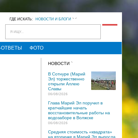
ГДЕ ИСКАТЬ:
НОВОСТИ И БЛОГИ
Я ИЩУ...
-ОТВЕТЫ
ФОТО
НОВОСТИ
В Сотнуре (Марий
Эл) торжественно
открыли Аллею
Славы
06/08/2026
Глава Марий Эл поручил в
кратчайшие начать
восстановительные работы на
водозаборе в Волжске
06/08/2026
Средняя стоимость «квадрата»
на вторичке в Марий Эл выросла