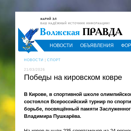
НОВОСТИ
ОБЪЯВЛЕНИЯ
ФО
НОВОСТИ
|
СПОРТ
21/03/2026
Победы на кировском ковре
В Кирове, в спортивной школе олимпийско
состоялся Всероссийский турнир по спорти
борьбе, посвящённый памяти Заслуженно
Владимира Пушкарёва.
На ковер вышли 235 спортсменов из 24 регио