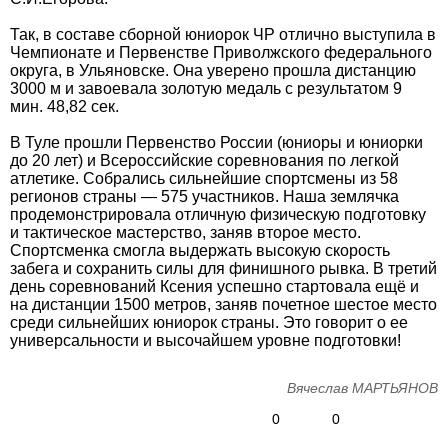
Так, в составе сборной юниорок ЧР отлично выступила в
Чемпионате и Первенстве Приволжского федерального
округа, в Ульяновске. Она уверено прошла дистанцию
3000 м и завоевала золотую медаль с результатом 9
мин. 48,82 сек.
В Туле прошли Первенство России (юниоры и юниорки
до 20 лет) и Всероссийские соревнования по легкой
атлетике. Собрались сильнейшие спортсмены из 58
регионов страны — 575 участников. Наша землячка
продемонстрировала отличную физическую подготовку
и тактическое мастерство, заняв второе место.
Спортсменка смогла выдержать высокую скорость
забега и сохранить силы для финишного рывка. В третий
день соревнований Ксения успешно стартовала ещё и
на дистанции 1500 метров, заняв почетное шестое место
среди сильнейших юниорок страны. Это говорит о ее
универсальности и высочайшем уровне подготовки!
Вячеслав МАРТЬЯНОВ
0
0