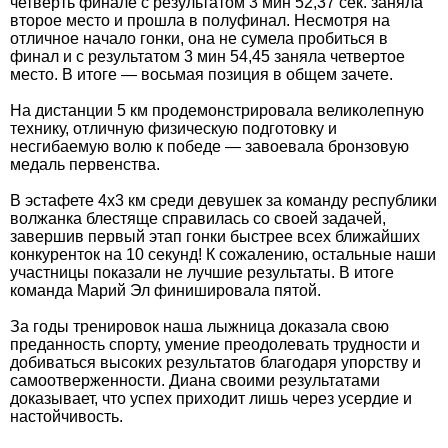
четверть финале с результатом 3 мин 52,37 сек. заняла
второе место и прошла в полуфинал. Несмотря на
отличное начало гонки, она не сумела пробиться в
финал и с результатом 3 мин 54,45 заняла четвертое
место. В итоге — восьмая позиция в общем зачете.
На дистанции 5 км продемонстрировала великолепную
технику, отличную физическую подготовку и
несгибаемую волю к победе — завоевала бронзовую
медаль первенства.
В эстафете 4х3 км среди девушек за команду республики
волжанка блестяще справилась со своей задачей,
завершив первый этап гонки быстрее всех ближайших
конкуренток на 10 секунд! К сожалению, остальные наши
участницы показали не лучшие результаты. В итоге
команда Марий Эл финишировала пятой.
За годы тренировок наша лыжница доказала свою
преданность спорту, умение преодолевать трудности и
добиваться высоких результатов благодаря упорству и
самоотверженности. Диана своими результатами
доказывает, что успех приходит лишь через усердие и
настойчивость.