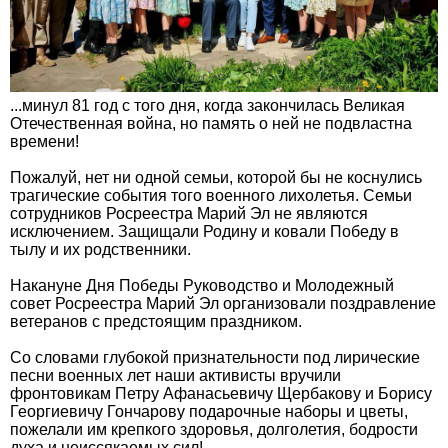
...минул 81 год с того дня, когда закончилась Великая
Отечественная война, но память о ней не подвластна
времени!
Пожалуй, нет ни одной семьи, которой бы не коснулись
трагические события того военного лихолетья. Семьи
сотрудников Росреестра Марий Эл не являются
исключением. Защищали Родину и ковали Победу в
тылу и их родственники.
Накануне Дня Победы Руководство и Молодежный
совет Росреестра Марий Эл организовали поздравление
ветеранов с предстоящим праздником.
Со словами глубокой признательности под лирические
песни военных лет наши активисты вручили
фронтовикам Петру Афанасьевичу Щербакову и Борису
Георгиевичу Гончарову подарочные наборы и цветы,
пожелали им крепкого здоровья, долголетия, бодрости
духа и неиссякаемых сил!