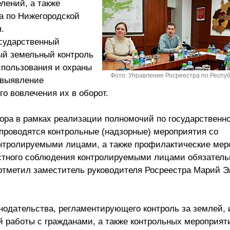
елений, а также
а по Нижегородской
.
сударственный
ый земельный контроль
спользования и охраны
Фото: Управление Росреестра по Респу
 выявление
о вовлечения их в оборот.
ора в рамках реализации полномочий по государственн
проводятся контрольные (надзорные) мероприятия со
нтролируемыми лицами, а также профилактические мер
стного соблюдения контролируемыми лицами обязател
 отметил заместитель руководителя Росреестра Марий Э
нодательства, регламентирующего контроль за землей, 
работы с гражданами, а также контрольных мероприяти