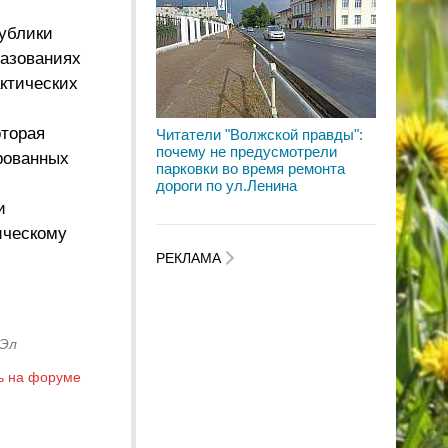
публики
разованиях
ктических
оторая
Читатели "Волжской правды":
почему не предусмотрели
рованных
парковки во время ремонта
дороги по ул.Ленина
и
ическому
РЕКЛАМА
 Эл
ь на форуме