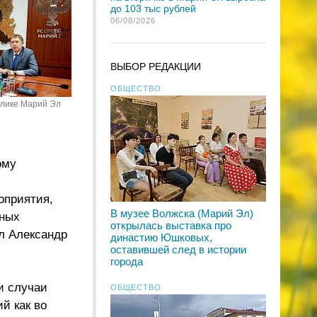
до 103 тыс рублей
06/08/2026
ВЫБОР РЕДАКЦИИ
ОБЩЕСТВО
блике Марий Эл
ому
оприятия,
В музее Волжска (Марий Эл)
ьных
открылась выставка про
л Александр
династию Юшковых,
оставившей след в истории
города
и случаи
ОБЩЕСТВО
й как во