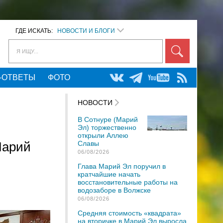
ГДЕ ИСКАТЬ:
НОВОСТИ И БЛОГИ
Я ИЩУ...
-ОТВЕТЫ
ФОТО
НОВОСТИ
В Сотнуре (Марий
Эл) торжественно
открыли Аллею
Марий
Славы
06/08/2026
Глава Марий Эл поручил в
кратчайшие начать
восстановительные работы на
водозаборе в Волжске
06/08/2026
Средняя стоимость «квадрата»
на вторичке в Марий Эл выросла