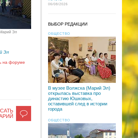
06/08/2026
ВЫБОР РЕДАКЦИИ
 Марий Эл
ОБЩЕСТВО
й Эл
ь на форуме
В музее Волжска (Марий Эл)
открылась выставка про
династию Юшковых,
оставившей след в истории
города
САТЬ
АРИЙ
ОБЩЕСТВО