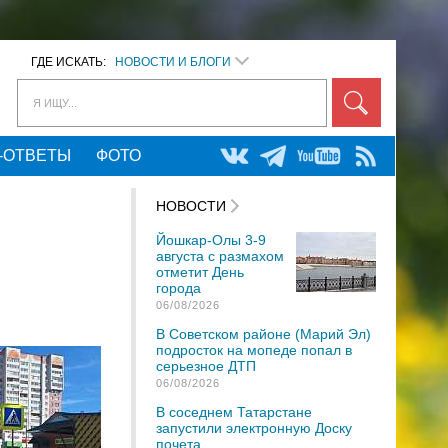
ГДЕ ИСКАТЬ:
НОВОСТИ И БЛОГИ
Я ИЩУ...
-ОТВЕТЫ
ФОТО
НОВОСТИ
Йошкар-Олы 3-9
августа с размахом
отметит День
города
06/08/2026
В Советском районе (Марий Эл)
подросток на мопеде попал в
серьезное ДТП
06/08/2026
В соседнем Татарстане
запустили электронную Доску
почета