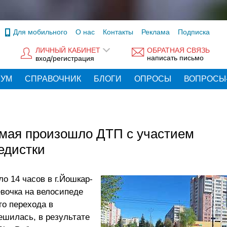
Для мобильного
О нас
Контакты
Реклама
Подписка
ЛИЧНЫЙ КАБИНЕТ
ОБРАТНАЯ СВЯЗЬ
написать письмо
вход/регистрация
РУМ
СПРАВОЧНИК
БЛОГИ
ОПРОСЫ
ВОПРОСЫ
 мая произошло ДТП с участием
едистки
о 14 часов в г.Йошкар-
евочка на велосипеде
го перехода в
ешилась, в результате