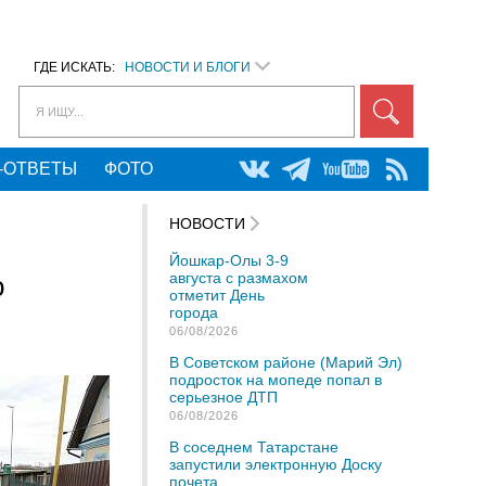
ГДЕ ИСКАТЬ:
НОВОСТИ И БЛОГИ
Я ИЩУ...
-ОТВЕТЫ
ФОТО
НОВОСТИ
Йошкар-Олы 3-9
августа с размахом
ю
отметит День
города
06/08/2026
В Советском районе (Марий Эл)
подросток на мопеде попал в
серьезное ДТП
06/08/2026
В соседнем Татарстане
запустили электронную Доску
почета