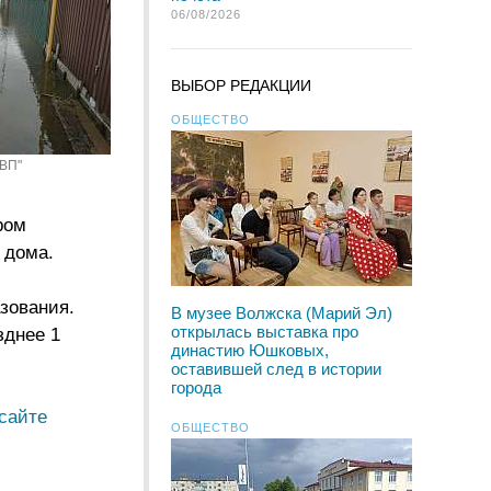
06/08/2026
ВЫБОР РЕДАКЦИИ
ОБЩЕСТВО
"ВП"
ром
 дома.
зования.
В музее Волжска (Марий Эл)
открылась выставка про
зднее 1
династию Юшковых,
оставившей след в истории
города
сайте
ОБЩЕСТВО