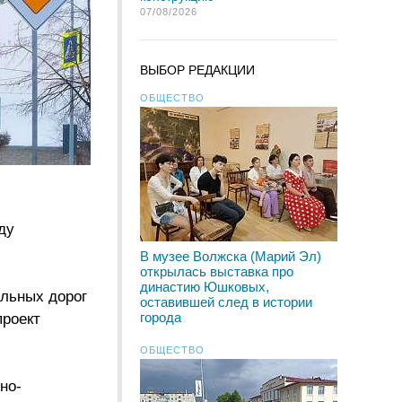
07/08/2026
ВЫБОР РЕДАКЦИИ
ОБЩЕСТВО
ду
В музее Волжска (Марий Эл)
открылась выставка про
династию Юшковых,
ильных дорог
оставившей след в истории
города
проект
ОБЩЕСТВО
но-