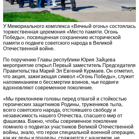
У Мемориального комплекса «Вечный огонь» состоялась
торжественная церемония «Место памяти. Огонь
Победы», посвященная сохранению исторической
памяти о подвиге советского народа в Великой
Отечественной войне.
По поручению Главы республики Юрия Зайцева
мероприятие открыл Первый заместитель Председателя
Правительства Марий Эл Евгений Курмаев. Он отметил,
что акция, зажигающая символ «Огонь Победы», служит
напоминанием о бессмертии воинов, чьи подвиги
вдохновляют современное поколение.
«Мы преклоняем головы перед отвагой и стойкостью
героических защитников Родины, тружеников тыла,
всего советского народа, отстоявшего свободу и
независимость нашего Отечества, спасшего мир от
фашизма. Важно, чтобы современное поколение
помнило о подвигах участников Великой Отечественной
войны, знало, что герои специальной военной операции,
как их деды и прадеды, сражаются с нацизмом, не