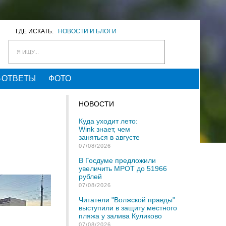
ГДЕ ИСКАТЬ:
НОВОСТИ И БЛОГИ
Я ИЩУ...
-ОТВЕТЫ
ФОТО
НОВОСТИ
Куда уходит лето:
Wink знает, чем
заняться в августе
07/08/2026
В Госдуме предложили
увеличить МРОТ до 51966
рублей
07/08/2026
Читатели "Волжской правды"
выступили в защиту местного
пляжа у залива Куликово
07/08/2026