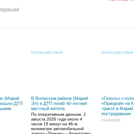
 первым!
ПРОИСШЕСТВИЯ
ПРОИСШЕСТВИЯ
не (Марий
В Волжском районе (Марий
«Газель» столк
изошло ДТП
Эл) в ДТП погиб 40-летний
«Приорой» на 
вшими
местный житель
тракте в Марий
пострадавших
По оперативным данным, 2
августа 2026 года около 4
01/08/2026
часов 19 минут на 46-м
километре автомобильной
дороги «Помары – Коркатово»