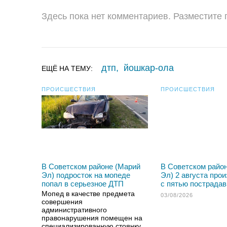
Здесь пока нет комментариев. Разместите
дтп
,
йошкар-ола
ЕЩЁ НА ТЕМУ:
ПРОИСШЕСТВИЯ
ПРОИСШЕСТВИЯ
В Советском районе (Марий
В Советском райо
Эл) подросток на мопеде
Эл) 2 августа про
попал в серьезное ДТП
с пятью пострада
Мопед в качестве предмета
03/08/2026
совершения
административного
правонарушения помещен на
специализированную стоянку.