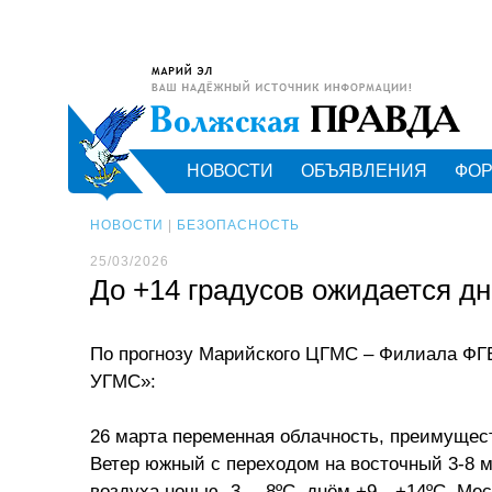
НОВОСТИ
ОБЪЯВЛЕНИЯ
ФО
НОВОСТИ
|
БЕЗОПАСНОСТЬ
25/03/2026
До +14 градусов ожидается д
По прогнозу Марийского ЦГМС – Филиала ФГБ
УГМС»:
26 марта переменная облачность, преимущест
Ветер южный с переходом на восточный 3-8 м
воздуха ночью -3…-8ºС, днём +9…+14ºС. Мес