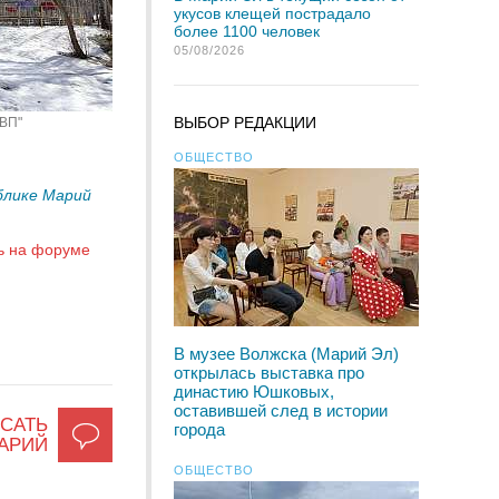
укусов клещей пострадало
более 1100 человек
05/08/2026
ВЫБОР РЕДАКЦИИ
"ВП"
ОБЩЕСТВО
блике Марий
ь на форуме
В музее Волжска (Марий Эл)
открылась выставка про
династию Юшковых,
оставившей след в истории
САТЬ
города
АРИЙ
ОБЩЕСТВО