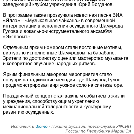
заведующий клубом учреждения Юрий Богданов.
В программе также прозвучала известная песня ВИА
«Ялла» – «Музыкальная чайхана» в современной
интерпретации в исполнении осужденного Шамурода
Гулова и вокально-инструментального ансамбля
«Экспромт».
Отдельным ярким номером стали восточные мотивы,
виртуозно исполненные Шамуродом на барабане.
Зрители по достоинству оценили мастерство музыканта
и колоритное звучание народных ритмов.
Ярким финальным аккордом мероприятия стало
попурри на таджикские мелодии, где Шамурод Гулов
продемонстрировал виртуозное соло на синтезаторе.
Праздничный концерт стал важным событием в жизни
учреждения, способствующим укреплению
межнациональной толерантности и культурному
развитию осужденных.
Источник и
фото
- Никита Бусыгин, пресс-служба УФСИН
России по Республике Марий Эл