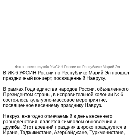
Фото: пресс-служба УФСИН России по Республике Марий Эл
В ИК-6 УФСИН России по Республике Марий Эл прошел
праздничный концерт, посвященный Наврузу.
В рамках Года единства народов России, объявленного
Президентом страны, в исправительной колонии № 6
состоялось культурно-массовое мероприятие,
посвященное весеннему празднику Навруз.
Навруз, ежегодно отмечаемый в день весеннего
равноденствия, является символом обновления и
дружбы. Этот древний праздник широко празднуется в
Иране, Таджикистане, Азербайджане, Туркменистане,