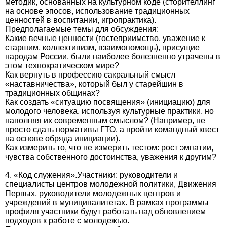
методик, основанных на культурном коде (сторителлинг
на основе эпосов, использование традиционных
ценностей в воспитании, игропрактика).
Предполагаемые темы для обсуждения:
Какие вечные ценности (гостеприимство, уважение к
старшим, коллективизм, взаимопомощь), присущие
народам России, были наиболее болезненно утрачены в
этом технократическом мире?
Как вернуть в профессию сакральный смысл
«наставничества», который был у старейшин в
традиционных общинах?
Как создать «ситуацию посвящения» (инициацию) для
молодого человека, используя культурные практики, но
наполняя их современным смыслом? (Например, не
просто сдать нормативы ГТО, а пройти командный квест
на основе обряда инициации).
Как измерить то, что не измерить тестом: рост эмпатии,
чувства собственного достоинства, уважения к другим?
4. «Код служения».Участники: руководители и
специалисты центров молодежной политики, Движения
Первых, руководители молодежных центров и
учреждений в муниципалитетах. В рамках программы
профиля участники будут работать над обновлением
подходов к работе с молодежью.