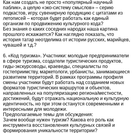
Как нам создать не просто «популярный научный
паблик», а целую «эко-систему смыслов» – серию
подкастов, игру, сувенирную продукцию с цитатами из
летописей – которая будет работать как единый
организм по продвижению культурного кода?
Без знания о каких соседних народах наша картина
прошлого искажается? Как наглядно показать, что
история татар неотделима от истории русских, марийцев,
чувашей и т.д.?
6. «Код туризма». Участники: молодые предприниматели
в сфере туризма, создатели туристических продуктов,
гиды-экскурсоводы, краеведы, специалисты по
гостеприимству, маркетологи, урбанисты, занимающиеся
развитием территорий. В рамках программы профиля
смены участники будут работать над созданием новых
форматов туристических маршрутов и объектов,
направленных на популяризацию региона/местности,
достижений, будут отражать национальную и культурную
идентичность, но при этом останутся современными и
интересными для молодежи.
Предполагаемые темы для обсуждения:
Зачем вообще нужен туризм? Какова его роль как
инструмента восстановления культурных связей и
формирования уникальности территории?