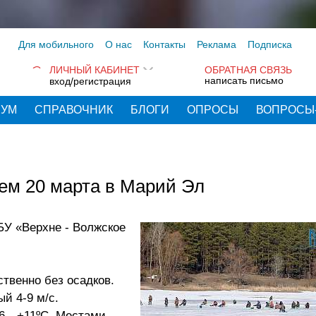
Для мобильного
О нас
Контакты
Реклама
Подписка
ЛИЧНЫЙ КАБИНЕТ
ОБРАТНАЯ СВЯЗЬ
написать письмо
вход/регистрация
РУМ
СПРАВОЧНИК
БЛОГИ
ОПРОСЫ
ВОПРОСЫ
нем 20 марта в Марий Эл
У «Верхне - Волжское
твенно без осадков.
й 4-9 м/с.
+6…+11ºС. Местами