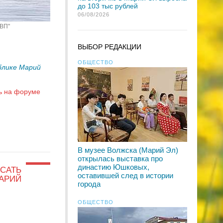
до 103 тыс рублей
06/08/2026
"ВП"
ВЫБОР РЕДАКЦИИ
ОБЩЕСТВО
блике Марий
ь на форуме
В музее Волжска (Марий Эл)
открылась выставка про
династию Юшковых,
САТЬ
оставившей след в истории
АРИЙ
города
ОБЩЕСТВО