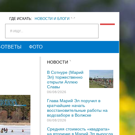
ГДЕ ИСКАТЬ:
НОВОСТИ И БЛОГИ
Я ИЩУ...
-ОТВЕТЫ
ФОТО
НОВОСТИ
В Сотнуре (Марий
Эл) торжественно
открыли Аллею
Славы
06/08/2026
Глава Марий Эл поручил в
кратчайшие начать
восстановительные работы на
водозаборе в Волжске
06/08/2026
Средняя стоимость «квадрата»
на вторичке в Марий Эл выросла