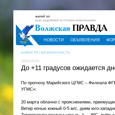
НОВОСТИ
ОБЪЯВЛЕНИЯ
ФО
НОВОСТИ
|
БЕЗОПАСНОСТЬ
19/03/2026
До +11 градусов ожидается д
По прогнозу Марийского ЦГМС – Филиала ФГБ
УГМС»:
20 марта облачно с прояснениями, преимущес
Ветер ночью южный 0‑5 м/с, днем юго-западны
Температура воздуха ночью –1…–6ºС, днём 