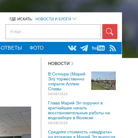
ГДЕ ИСКАТЬ:
НОВОСТИ И БЛОГИ
Я ИЩУ...
-ОТВЕТЫ
ФОТО
НОВОСТИ
В Сотнуре (Марий
Эл) торжественно
открыли Аллею
Славы
06/08/2026
Глава Марий Эл поручил в
кратчайшие начать
восстановительные работы на
водозаборе в Волжске
06/08/2026
Средняя стоимость «квадрата»
на вторичке в Марий Эл выросла