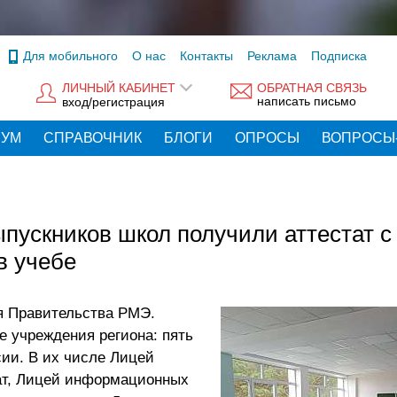
Для мобильного
О нас
Контакты
Реклама
Подписка
ЛИЧНЫЙ КАБИНЕТ
ОБРАТНАЯ СВЯЗЬ
написать письмо
вход/регистрация
РУМ
СПРАВОЧНИК
БЛОГИ
ОПРОСЫ
ВОПРОСЫ
ыпускников школ получили аттестат с
в учебе
я Правительства РМЭ.
е учреждения региона: пять
ии. В их числе Лицей
ат, Лицей информационных