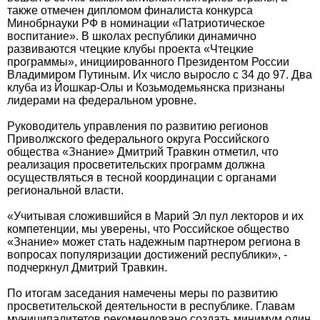
также отмечен дипломом финалиста конкурса
Минобрнауки РФ в номинации «Патриотическое
воспитание». В школах республики динамично
развиваются чтецкие клубы проекта «Чтецкие
программы», инициированного Президентом России
Владимиром Путиным. Их число выросло с 34 до 97. Два
клуба из Йошкар-Олы и Козьмодемьянска признаны
лидерами на федеральном уровне.
Руководитель управления по развитию регионов
Приволжского федерального округа Российского
общества «Знание» Дмитрий Травкин отметил, что
реализация просветительских программ должна
осуществляться в тесной координации с органами
региональной власти.
«Учитывая сложившийся в Марий Эл пул лекторов и их
компетенции, мы уверены, что Российское общество
«Знание» может стать надежным партнером региона в
вопросах популяризации достижений республики», -
подчеркнул Дмитрий Травкин.
По итогам заседания намечены меры по развитию
просветительской деятельности в республике. Главам
муниципалитетов рекомендовано создать минимум один