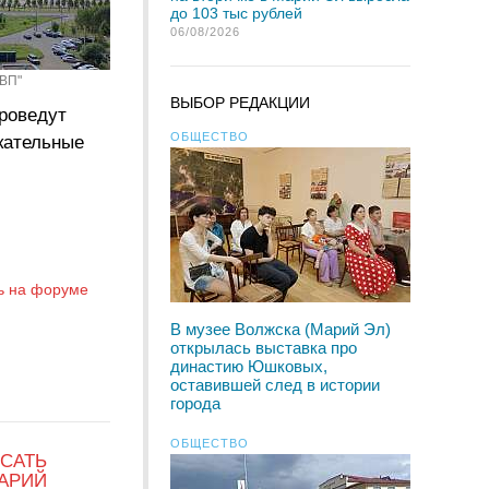
до 103 тыс рублей
06/08/2026
"ВП"
ВЫБОР РЕДАКЦИИ
проведут
ОБЩЕСТВО
кательные
ь на форуме
В музее Волжска (Марий Эл)
открылась выставка про
династию Юшковых,
оставившей след в истории
города
ОБЩЕСТВО
САТЬ
АРИЙ