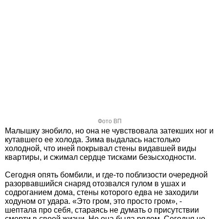
Фото ВП
Малышку знобило, но она не чувствовала затекших ног и
кутавшего ее холода. Зима выдалась настолько
холодной, что иней покрывал стены видавшей виды
квартиры, и сжимал сердце тисками безысходности.
Сегодня опять бомбили, и где-то поблизости очередной
разорвавшийся снаряд отозвался гулом в ушах и
содроганием дома, стены которого едва не заходили
ходуном от удара. «Это гром, это просто гром», -
шептала про себя, стараясь не думать о присутствии
смерти в своей жизни. Но она была рядом. Сегодня не