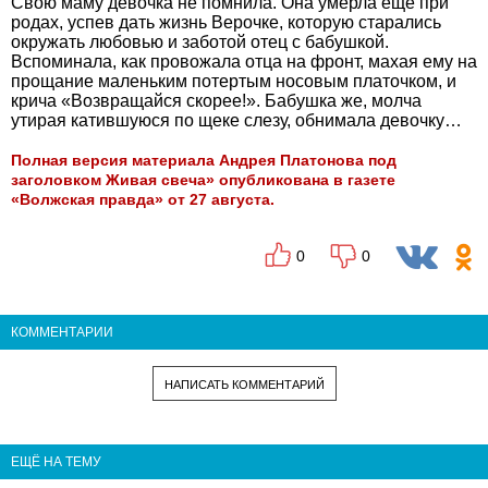
Свою маму девочка не помнила. Она умерла еще при
родах, успев дать жизнь Верочке, которую старались
окружать любовью и заботой отец с бабушкой.
Вспоминала, как провожала отца на фронт, махая ему на
прощание маленьким потертым носовым платочком, и
крича «Возвращайся скорее!». Бабушка же, молча
утирая катившуюся по щеке слезу, обнимала девочку…
Полная версия материала Андрея Платонова под
заголовком Живая свеча» опубликована в газете
«Волжская правда» от 27 августа.
0
0
КОММЕНТАРИИ
НАПИСАТЬ КОММЕНТАРИЙ
ЕЩЁ НА ТЕМУ