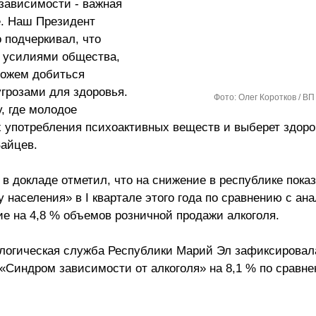
зависимости - важная
е. Наш Президент
 подчеркивал, что
и усилиями общества,
можем добиться
угрозами для здоровья.
Фото: Олег Коротков / ВП
, где молодое
х употребления психоактивных веществ и выберет здор
Зайцев.
 докладе отметил, что на снижение в республике пока
 населения» в I квартале этого года по сравнению с ан
е на 4,8 % объемов розничной продажи алкоголя.
кологическая служба Республики Марий Эл зафиксирова
«Синдром зависимости от алкоголя» на 8,1 % по сравне