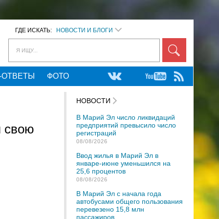
ГДЕ ИСКАТЬ:
НОВОСТИ И БЛОГИ
Я ИЩУ...
-ОТВЕТЫ
ФОТО
НОВОСТИ
В Марий Эл число ликвидаций
предприятий превысило число
л свою
регистраций
08/08/2026
Ввод жилья в Марий Эл в
январе-июне уменьшился на
25,6 процентов
08/08/2026
В Марий Эл с начала года
автобусами общего пользования
перевезено 15,8 млн
пассажиров