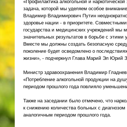
«Профилактика алкогольной и наркотической 
задача, которой мы уделяем особое внимани
Владимир Владимирович Путин неоднократно
здоровье нации - в приоритете. Совместным
государства и медицинских учреждений мы 
значительных результатов в борьбе с этими 
Вместе мы должны создать безопасную среду
поколение будет осведомлено о последствия
жизни», - подчеркнул Глава Марий Эл Юрий 
Министр здравоохранения Владимир Гладнев в
«Потребление алкогольной продукции на душу
периодом прошлого года повлияло уменьшени
Также на заседании было отмечено, что нар
к снижению количества больных с диагнозом 
аналогичным периодом прошлого года.