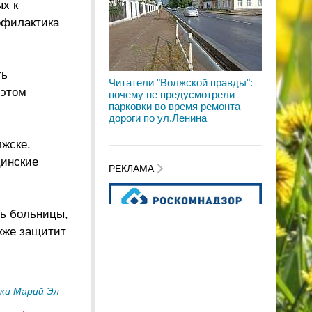
х к
офилактика
ть
Читатели "Волжской правды":
 этом
почему не предусмотрели
парковки во время ремонта
дороги по ул.Ленина
лжске.
цинские
РЕКЛАМА
ть больницы,
кже защитит
ки Марий Эл