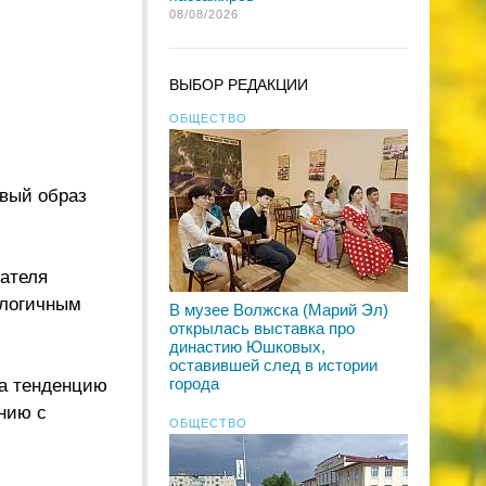
08/08/2026
ВЫБОР РЕДАКЦИИ
ОБЩЕСТВО
овый образ
зателя
алогичным
В музее Волжска (Марий Эл)
открылась выставка про
династию Юшковых,
оставившей след в истории
города
ла тенденцию
нию с
ОБЩЕСТВО