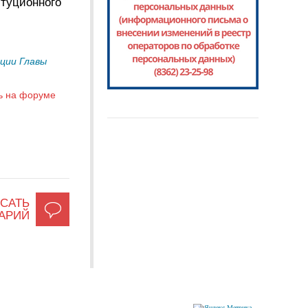
итуционного
ции Главы
ь на форуме
САТЬ
АРИЙ