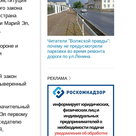
Конституция
го закона
 страна
ки Марий Эл,
.
Читатели "Волжской правды":
ороне и
почему не предусмотрели
парковки во время ремонта
и
дороги по ул.Ленина
й закон
РЕКЛАМА
выверенный
значительный
 Эл первому
седателю
й,