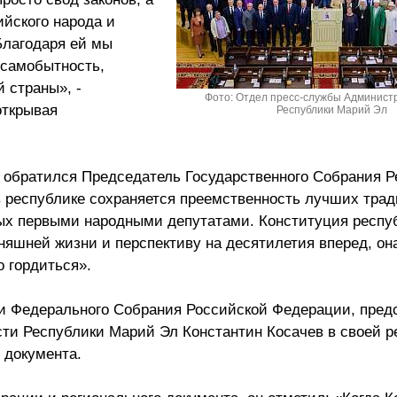
йского народа и
Благодаря ей мы
 самобытность,
 страны», -
Фото: Отдел пресс-службы Админист
открывая
Республики Марий Эл
 обратился Председатель Государственного Собрания Р
в республике сохраняется преемственность лучших тра
ых первыми народными депутатами. Конституция респу
яшней жизни и перспективу на десятилетия вперед, она
 гордиться».
и Федерального Собрания Российской Федерации, предс
сти Республики Марий Эл Константин Косачев в своей р
 документа.