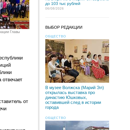
до 103 тыс рублей
06/08/2026
ВЫБОР РЕДАКЦИИ
рации Главы
ОБЩЕСТВО
еспублики
диций
блики
 отвечает
В музее Волжска (Марий Эл)
открылась выставка про
династию Юшковых,
тавитель от
оставившей след в истории
города
ечи
ОБЩЕСТВО