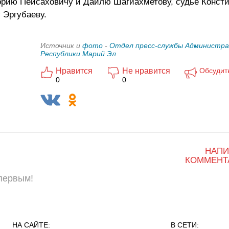
орию Пейсаховичу и Даилю Шагиахметову, судье Конст
 Эргубаеву.
Источник и
фото
-
Отдел пресс-службы Администра
Республики Марий Эл
Нравится
Не нравится
Обсудит
0
0
НАПИ
КОММЕНТ
 первым!
НА САЙТЕ:
В СЕТИ: