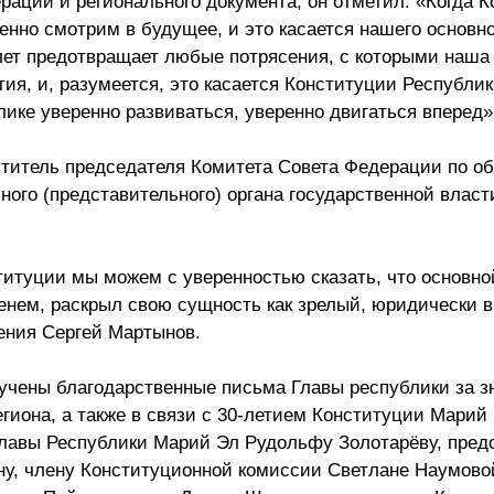
рации и регионального документа, он отметил: «Когда 
енно смотрим в будущее, и это касается нашего основно
лет предотвращает любые потрясения, с которыми наша
ия, и, разумеется, это касается Конституции Республи
лике уверенно развиваться, уверенно двигаться вперед»
титель председателя Комитета Совета Федерации по об
ного (представительного) органа государственной власт
титуции мы можем с уверенностью сказать, что основно
енем, раскрыл свою сущность как зрелый, юридически 
ления Сергей Мартынов.
ручены благодарственные письма Главы республики за 
егиона, а также в связи с 30-летием Конституции Марий
лавы Республики Марий Эл Рудольфу Золотарёву, пред
у, члену Конституционной комиссии Светлане Наумово