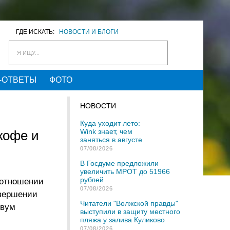
ГДЕ ИСКАТЬ:
НОВОСТИ И БЛОГИ
Я ИЩУ...
-ОТВЕТЫ
ФОТО
НОВОСТИ
Куда уходит лето:
Wink знает, чем
кофе и
заняться в августе
07/08/2026
В Госдуме предложили
увеличить МРОТ до 51966
рублей
 отношении
07/08/2026
овершении
Читатели "Волжской правды"
двум
выступили в защиту местного
пляжа у залива Куликово
07/08/2026