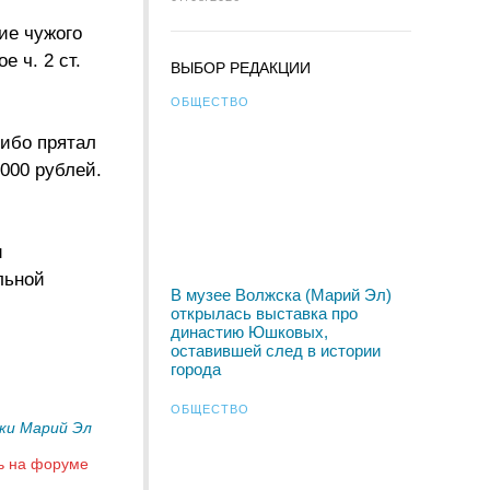
ие чужого
 ч. 2 ст.
ВЫБОР РЕДАКЦИИ
ОБЩЕСТВО
либо прятал
000 рублей.
и
льной
В музее Волжска (Марий Эл)
открылась выставка про
династию Юшковых,
оставившей след в истории
города
ОБЩЕСТВО
ики Марий Эл
ь на форуме