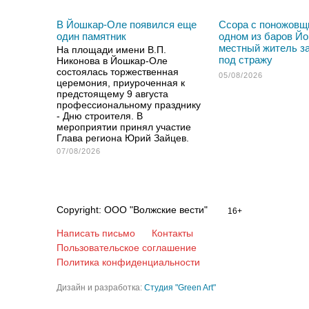
В Йошкар-Оле появился еще
Ссора с поножовщ
один памятник
одном из баров Й
местный житель з
На площади имени В.П.
под стражу
Никонова в Йошкар-Оле
состоялась торжественная
05/08/2026
церемония, приуроченная к
предстоящему 9 августа
профессиональному празднику
- Дню строителя. В
мероприятии принял участие
Глава региона Юрий Зайцев.
07/08/2026
Copyright: ООО "Волжские вести"
16+
Написать письмо
Контакты
Пользовательское соглашение
Политика конфиденциальности
Дизайн и разработка:
Студия "Green Art"