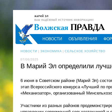
НОВОСТИ
ОБЪЯВЛЕНИЯ
ФО
НОВОСТИ
|
ЭКОНОМИКА
|
СЕЛЬСКОЕ ХОЗЯЙСТВО
07/06/2025
В Марий Эл определили лучш
6 июня в Советском районе (Марий Эл) состо
этап Всероссийского конкурса «Лучший по п
«Механизатор», организованный Минсельхозо
Участники из разных районов продемонстрир
управлении современной сельхозтехникой и 