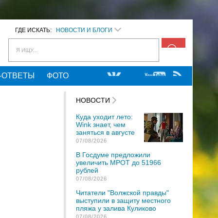
ГДЕ ИСКАТЬ:
НОВОСТИ И БЛОГИ
Я ИЩУ...
-ОТВЕТЫ
ФОТО
НОВОСТИ
Куда уходит лето:
Wink знает, чем
заняться в августе
07/08/2026
В Госдуме предложили
увеличить МРОТ до 51966
рублей
07/08/2026
Читатели "Волжской правды"
выступили в защиту местного
пляжа у залива Куликово
07/08/2026