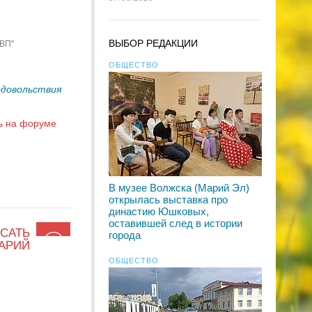
ВЫБОР РЕДАКЦИИ
"ВП"
ОБЩЕСТВО
одовольствия
ь на форуме
В музее Волжска (Марий Эл)
открылась выставка про
династию Юшковых,
оставившей след в истории
САТЬ
города
АРИЙ
ОБЩЕСТВО