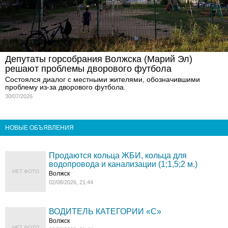
Депутаты горсобрания Волжска (Марий Эл)
решают проблемы дворового футбола
Состоялся диалог с местными жителями, обозначившими
проблему из-за дворового футбола.
30/07/2026
НОВЫЕ ОБЪЯВЛЕНИЯ
Продаются кольца ЖБИ, кольца для
водопровода и канализации (1;1,5;2 м.)
НЕТ ФОТО
Волжск
02/08/2026, 21:44
ВОДИТЕЛЬ КАТЕГОРИИ «C»
Волжск
НЕТ ФОТО