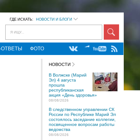
ГДЕ ИСКАТЬ:
НОВОСТИ И БЛОГИ
Я ИЩУ...
-ОТВЕТЫ
ФОТО
НОВОСТИ
В Волжске (Марий
Эл) 4 августа
прошла
республиканская
акция «День здоровья»
08/08/2026
В следственном управлении СК
России по Республике Марий Эл
состоялось заседание коллегии,
посвященное вопросам работы
ведомства
08/08/2026