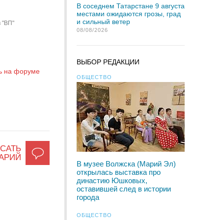
В соседнем Татарстане 9 августа
местами ожидаются грозы, град
и сильный ветер
 "ВП"
08/08/2026
ВЫБОР РЕДАКЦИИ
ь на форуме
ОБЩЕСТВО
САТЬ
АРИЙ
В музее Волжска (Марий Эл)
открылась выставка про
династию Юшковых,
оставившей след в истории
города
ОБЩЕСТВО