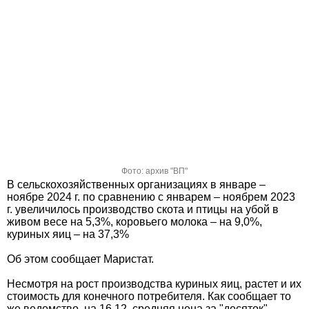
Фото: архив "ВП"
В сельскохозяйственных организациях в январе –
ноябре 2024 г. по сравнению с январем – ноябрем 2023
г. увеличилось производство скота и птицы на убой в
живом весе на 5,3%, коровьего молока – на 9,0%,
куриных яиц – на 37,3%
Об этом сообщает Маристат.
Несмотря на рост производства куриных яиц, растет и их
стоимость для конечного потребителя. Как сообщает то
же ведомство, на 16.12. средняя цена за "десяток"