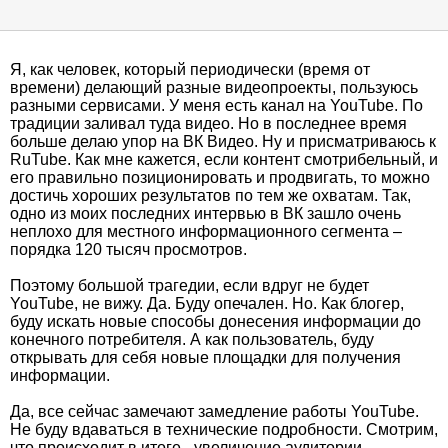
Я, как человек, который периодически (время от
времени) делающий разные видеопроекты, пользуюсь
разными сервисами. У меня есть канал на YouTube. По
традиции заливал туда видео. Но в последнее время
больше делаю упор на ВК Видео. Ну и присматриваюсь к
RuTube. Как мне кажется, если контент смотрибельный, и
его правильно позиционировать и продвигать, то можно
достичь хороших результатов по тем же охватам. Так,
одно из моих последних интервью в ВК зашло очень
неплохо для местного информационного сегмента –
порядка 120 тысяч просмотров.
Поэтому большой трагедии, если вдруг не будет
YouTube, не вижу. Да. Буду опечален. Но. Как блогер,
буду искать новые способы донесения информации до
конечного потребителя. А как пользователь, буду
открывать для себя новые площадки для получения
информации.
Да, все сейчас замечают замедление работы YouTube.
Не буду вдаваться в технические подробности. Смотрим,
что происходит в итоге - увеличение аудитории