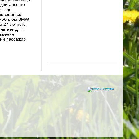
двигался по
е, где
новение со
омобилем BMW
м 27-летнего
ультате ДТП
ждения
ний пассажир