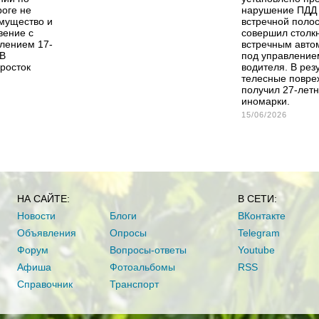
роге не
нарушение ПДД 
мущество и
встречной полос
вение с
совершил столк
лением 17-
встречным авт
 В
под управление
росток
водителя. В рез
телесные повре
получил 27-лет
иномарки.
15/06/2026
НА САЙТЕ:
В СЕТИ:
Новости
Блоги
ВКонтакте
Объявления
Опросы
Telegram
Форум
Вопросы-ответы
Youtube
Афиша
Фотоальбомы
RSS
Справочник
Транспорт