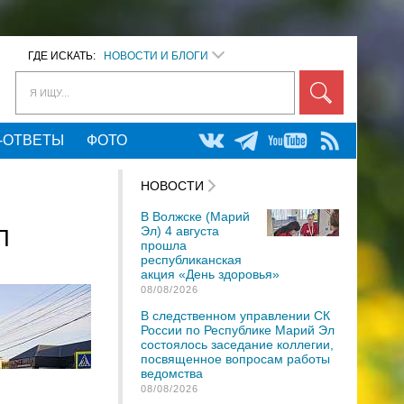
ГДЕ ИСКАТЬ:
НОВОСТИ И БЛОГИ
Я ИЩУ...
-ОТВЕТЫ
ФОТО
НОВОСТИ
В Волжске (Марий
Эл) 4 августа
П
прошла
республиканская
акция «День здоровья»
08/08/2026
В следственном управлении СК
России по Республике Марий Эл
состоялось заседание коллегии,
посвященное вопросам работы
ведомства
08/08/2026