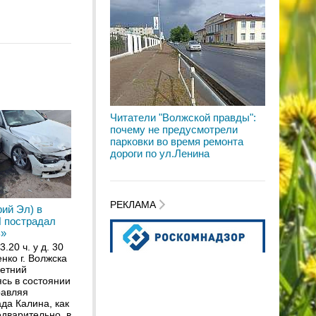
Читатели "Волжской правды":
почему не предусмотрели
парковки во время ремонта
дороги по ул.Ленина
РЕКЛАМА
ий Эл) в
П пострадал
В»
.20 ч. у д. 30
нко г. Волжска
летний
сь в состоянии
равляя
да Калина, как
дварительно, в