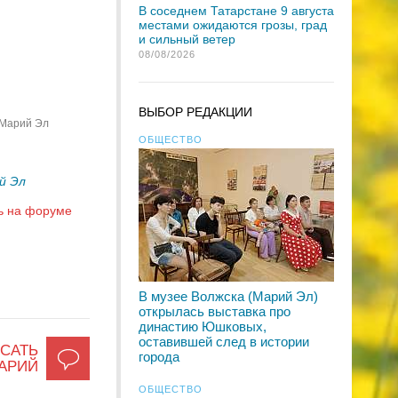
В соседнем Татарстане 9 августа
местами ожидаются грозы, град
и сильный ветер
08/08/2026
ВЫБОР РЕДАКЦИИ
 Марий Эл
ОБЩЕСТВО
й Эл
ь на форуме
В музее Волжска (Марий Эл)
открылась выставка про
династию Юшковых,
оставившей след в истории
САТЬ
города
АРИЙ
ОБЩЕСТВО