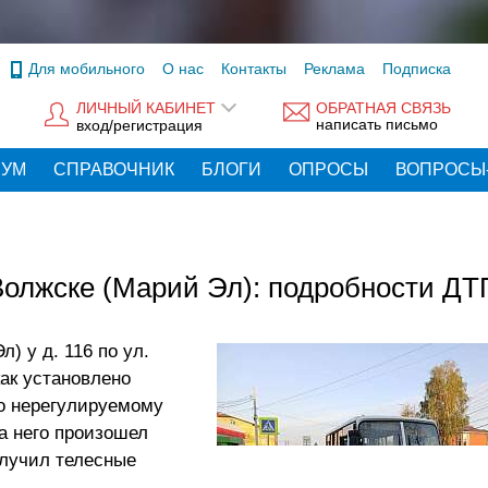
Для мобильного
О нас
Контакты
Реклама
Подписка
ЛИЧНЫЙ КАБИНЕТ
ОБРАТНАЯ СВЯЗЬ
написать письмо
вход/регистрация
РУМ
СПРАВОЧНИК
БЛОГИ
ОПРОСЫ
ВОПРОСЫ
 Волжске (Марий Эл): подробности ДТ
л) у д. 116 по ул.
как установлено
по нерегулируемому
а него произошел
олучил телесные