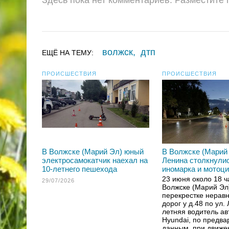
Здесь пока нет комментариев. Разместите
волжск
,
дтп
ЕЩЁ НА ТЕМУ:
ПРОИСШЕСТВИЯ
ПРОИСШЕСТВИЯ
В Волжске (Марий Эл) юный
В Волжске (Марий 
электросамокатчик наехал на
Ленина столкнули
10-летнего пешехода
иномарка и мотоц
23 июня около 18 ч
29/07/2026
Волжске (Марий Эл
перекрестке нерав
дорог у д.48 по ул.
летняя водитель а
Hyundai, по предв
данным, при движе