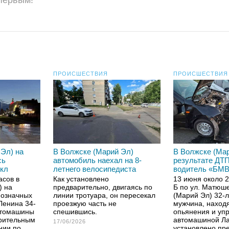
 первым!
ПРОИСШЕСТВИЯ
ПРОИСШЕСТВИЯ
Эл) на
В Волжске (Марий Эл)
В Волжске (Мар
сь
автомобиль наехал на 8-
результате ДТ
икл
летнего велосипедиста
водитель «БМ
асов в
Как установлено
13 июня около 23
) на
предварительно, двигаясь по
Б по ул. Матюше
нозначных
линии тротуара, он пересекал
(Марий Эл) 32-
 Ленина 34-
проезжую часть не
мужчина, находя
втомашины
спешившись.
опьянения и уп
арительным
автомашиной Ла
17/06/2026
нии по
установлено пре