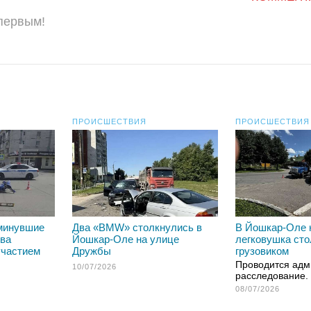
 первым!
ПРОИСШЕСТВИЯ
ПРОИСШЕСТВИЯ
минувшие
Два «BMW» столкнулись в
В Йошкар-Оле 
два
Йошкар-Оле на улице
легковушка сто
участием
Дружбы
грузовиком
Проводится адм
10/07/2026
расследование.
08/07/2026