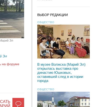
ВЫБОР РЕДАКЦИИ
ОБЩЕСТВО
 Марий Эл
й Эл
ь на форуме
В музее Волжска (Марий Эл)
открылась выставка про
династию Юшковых,
оставившей след в истории
города
ОБЩЕСТВО
САТЬ
АРИЙ