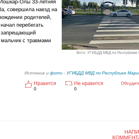
. Йошкар-Олы 33-летняя
la, совершила наезд на
овождении родителей,
 начал перебегать
а запрещающий
 мальчик с травмами
Фото: УГИБДД МВД по Республике
Источник и
фото
-
УГИБДД МВД по Республике Мари
Нравится
Не нравится
Обсудит
0
0
НАПИ
КОММЕНТ