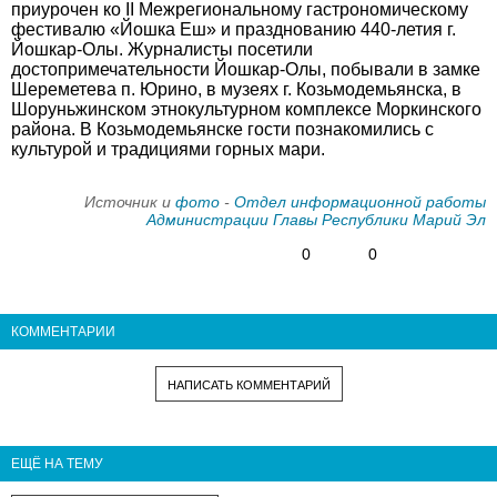
приурочен ко II Межрегиональному гастрономическому
фестивалю «Йошка Еш» и празднованию 440-летия г.
Йошкар-Олы. Журналисты посетили
достопримечательности Йошкар-Олы, побывали в замке
Шереметева п. Юрино, в музеях г. Козьмодемьянска, в
Шоруньжинском этнокультурном комплексе Моркинского
района. В Козьмодемьянске гости познакомились с
культурой и традициями горных мари.
Источник и
фото
-
Отдел информационной работы
Администрации Главы Республики Марий Эл
0
0
КОММЕНТАРИИ
НАПИСАТЬ КОММЕНТАРИЙ
ЕЩЁ НА ТЕМУ