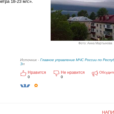
етра 18-23 м/с».
Фото: Анна Мартынова
Источник -
Главное управление МЧС России по Респу
Э
л
Нравится
Не нравится
Обсудит
0
0
НАПИ