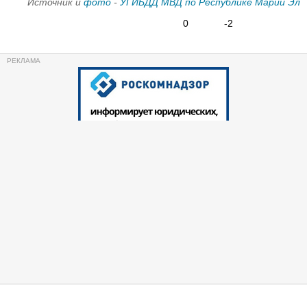
Источник и
фото
-
УГИБДД МВД по Республике Марий Эл
0
-2